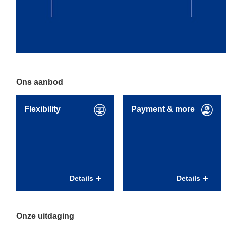
Ons aanbod
Flexibility
Payment & more
Flexibiliteit voor
Uitstekende
betere work-life
arbeidsvoorwaarden
balans
en regelingen
Details
Details
Flexibele
Vast dienstverband
arbeidstijden;
bij indiensttreding;
Ouderschapsverlof
43 vakantiedagen bij
Onze uitdaging
(met na 1 jaar in dienst
fulltime dienstverband;