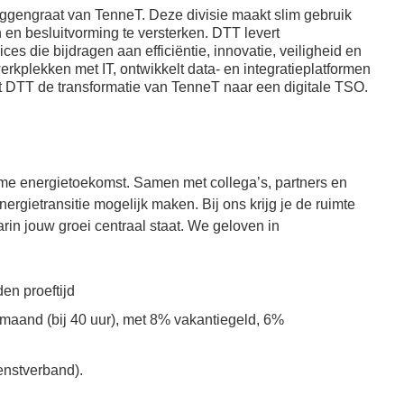
fysiek en mentaal fit te
ruggengraat van TenneT. Deze divisie maakt slim gebruik
het groen of lunch buiten
houden;
n en besluitvorming te versterken.
DTT levert
op het terras;
Fietsvergoeding;
ces die bijdragen aan efficiëntie, innovatie, veiligheid en
Bedrijfsrestaurant
Bijdrage van €60,-
rkplekken met IT, ontwikkelt data- en integratieplatformen
met gevarieerde en
elt DTT de transformatie van TenneT naar een digitale TSO.
bruto aan de premie
brede keuze voor lunch
voor je
met collega’s of relaties;
ziektekostenverzekering;
T-café voor je
Bijdrage van €30,-
croissantje en verse
bruto aan de premie
koffie;
me energietoekomst. Samen met collega’s, partners en
voor je aanvullende
Flexibele
ziektekostenverzekering;
rgietransitie mogelijk maken. Bij ons krijg je de ruimte
werkplekken op onze
Bijdrage van €40,-
rin jouw groei centraal staat. We geloven in
kantoorlocaties met
aan je
zones om te
sportabonnement;
brainstormen, te
vergaderen,
en proeftijd
geconcentreerd te
r maand (bij 40 uur), met 8% vakantiegeld, 6%
werken of elkaar te
ontmoeten;
enstverband).