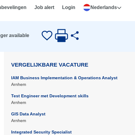
nbevelingen
Job alert
Login
Nederlands
nger available
VERGELIJKBARE VACATURE
IAM Business Implementation & Operations Analyst
Arnhem
Test Engineer met Development skills
Arnhem
GIS Data Analyst
Arnhem
Integrated Security Specialist