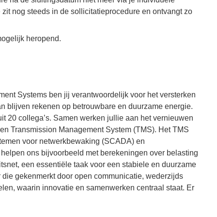
 zit nog steeds in de sollicitatieprocedure en ontvangt zo
mogelijk heropend.
nt Systems ben jij verantwoordelijk voor het versterken
kan blijven rekenen op betrouwbare en duurzame energie.
t 20 collega’s. Samen werken jullie aan het vernieuwen
een Transmission Management System (TMS). Het TMS
 systemen voor netwerkbewaking (SCADA) en
s helpen ons bijvoorbeeld met berekeningen over belasting
eitsnet, een essentiële taak voor een stabiele en duurzame
r die gekenmerkt door open communicatie, wederzijds
len, waarin innovatie en samenwerken centraal staat. Er