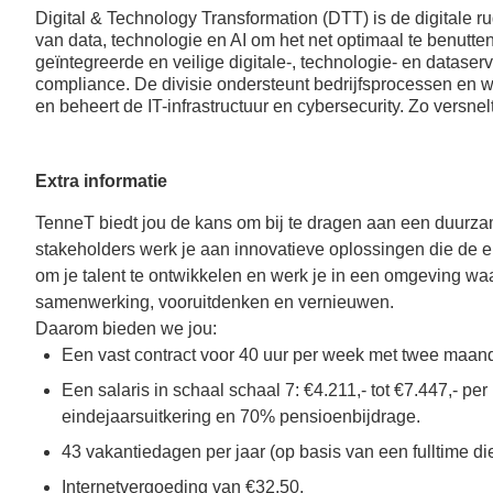
ook een
Naast 8%
Digital & Technology Transformation (DTT) is de digitale 
werkgeversbijdrage);
vakantietoeslag een 6%
van data, technologie en AI om het net optimaal te benutte
Tijdelijk meer of
eindejaarsuitkering;
geïntegreerde en veilige digitale-, technologie- en dataservi
minder werken of
compliance. De divisie ondersteunt bedrijfsprocessen en we
Vergoeding woon-
en beheert de IT-infrastructuur en cybersecurity. Zo versn
doorwerken na je
werkverkeer of een
pensioendatum;
leaseauto (afhankelijk
Mogelijkheid voor
van je functie);
sabbatical leave;
TenneT betaalt 70%
Extra informatie
van je pensioenpremie
TenneT biedt jou de kans om bij te dragen aan een duurza
(middelloonregeling /
ABP);
stakeholders werk je aan innovatieve oplossingen die de ene
Opties voor
om je talent te ontwikkelen en werk je in een omgeving waa
deelname aan IPAP en
samenwerking, vooruitdenken en vernieuwen.
ANW Hiaatverzekering;
Daarom bieden we jou:
Een vast contract voor 40 uur per week met twee maand
Een salaris in schaal schaal 7: €4.211,- tot €7.447,- pe
eindejaarsuitkering en 70% pensioenbijdrage.
43 vakantiedagen per jaar (op basis van een fulltime di
Internetvergoeding van €32,50.