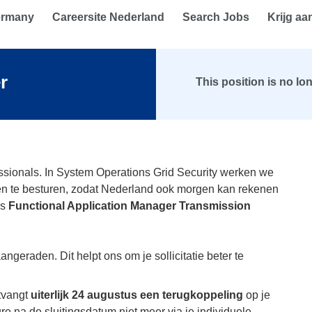
ermany
Careersite Nederland
Search Jobs
Krijg aa
r
This position is no lo
ssionals. In System Operations Grid Security werken we
en te besturen, zodat Nederland ook morgen kan rekenen
ls
Functional Application Manager Transmission
angeraden. Dit helpt ons om je sollicitatie beter te
tvangt
uiterlijk 24 augustus een terugkoppeling
op je
ature na de sluitingsdatum niet meer via je individuele