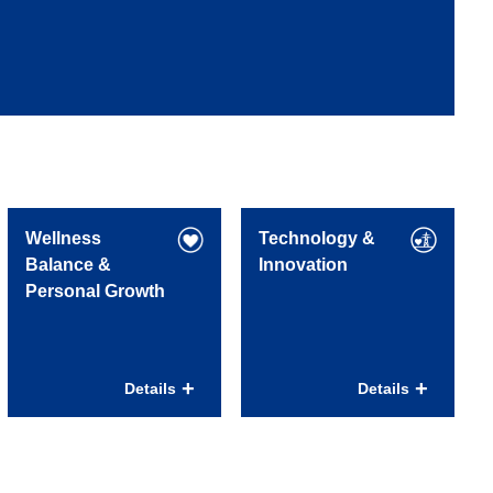
Wellness
Technology &
Balance &
Innovation
Personal Growth
Inspirerende
Gezondheid – jouw
werkomgeving
basis
Details
Details
Hoofdkantoor MCE
Always Energy
in Arnhem gelegen aan
programma met een
de rand van landgoed
brede mix aan trainingen
Mariëndaal. Ideaal voor
en workshops om je
een lunchwandeling in