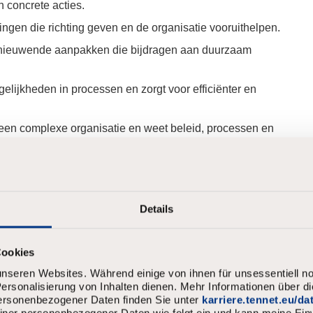
n concrete acties.
ingen die richting geven en de organisatie vooruithelpen.
ernieuwende aanpakken die bijdragen aan duurzaam
elijkheden in processen en zorgt voor efficiënter en
een complexe organisatie en weet beleid, processen en
t sterke argumenten en creëert draagvlak en
Details
Engelse en
Nederlandse taal
noodzakelijk, zowel
Cookies
nseren Websites. Während einige von ihnen für unsessentiell no
rsonalisierung von Inhalten dienen. Mehr Informationen über d
personenbezogener Daten finden Sie unter
karriere.tennet.eu/d
meiner personenbezogener Daten wie folgt ein und kann meine Einw