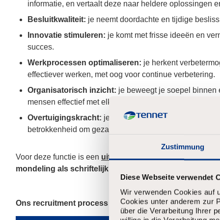
informatie, en vertaalt deze naar heldere oplossingen e
Besluitkwaliteit:
je neemt doordachte en tijdige besliss
Innovatie stimuleren:
je komt met frisse ideeën en v
succes.
Werkprocessen optimaliseren:
je herkent verbetermog
effectiever werken, met oog voor continue verbetering.
Organisatorisch inzicht:
je beweegt je soepel binnen 
mensen effectief met elkaar te verbinden.
Overtuigingskracht:
je weet anderen te overtuigen me
betrokkenheid om gezamenlijke doelen te realiseren.
Zustimmung
Voor deze functie is een
uitstekende beheersing van de
mondeling als schriftelijk
Diese Webseite verwendet 
Wir verwenden Cookies auf u
Cookies unter anderem zur Pe
Ons recruitment process
über die Verarbeitung Ihrer 
willige in die Verarbeitung 