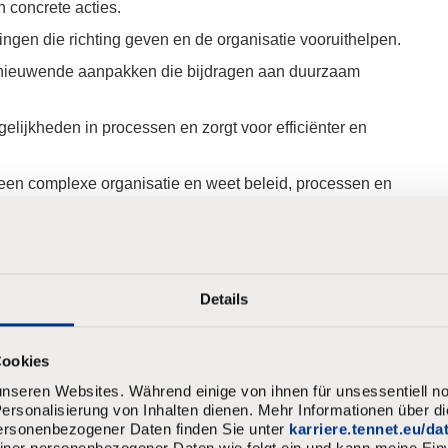
n concrete acties.
ingen die richting geven en de organisatie vooruithelpen.
ernieuwende aanpakken die bijdragen aan duurzaam
elijkheden in processen en zorgt voor efficiënter en
een complexe organisatie en weet beleid, processen en
t sterke argumenten en creëert draagvlak en
Details
Engelse en
Nederlandse taal
noodzakelijk, zowel
Cookies
nseren Websites. Während einige von ihnen für unsessentiell no
rsonalisierung von Inhalten dienen. Mehr Informationen über d
personenbezogener Daten finden Sie unter
karriere.tennet.eu/d
meiner personenbezogener Daten wie folgt ein und kann meine Einw