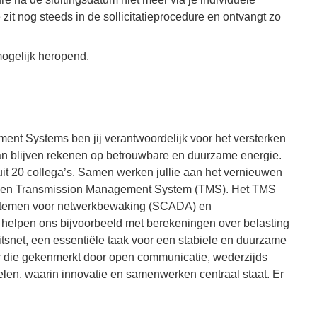
 zit nog steeds in de sollicitatieprocedure en ontvangt zo
mogelijk heropend.
nt Systems ben jij verantwoordelijk voor het versterken
kan blijven rekenen op betrouwbare en duurzame energie.
t 20 collega’s. Samen werken jullie aan het vernieuwen
een Transmission Management System (TMS). Het TMS
 systemen voor netwerkbewaking (SCADA) en
s helpen ons bijvoorbeeld met berekeningen over belasting
eitsnet, een essentiële taak voor een stabiele en duurzame
r die gekenmerkt door open communicatie, wederzijds
len, waarin innovatie en samenwerken centraal staat. Er