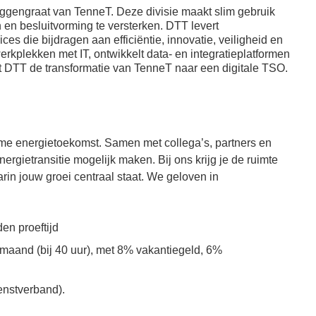
fysiek en mentaal fit te
ruggengraat van TenneT. Deze divisie maakt slim gebruik
het groen of lunch buiten
houden;
n en besluitvorming te versterken.
DTT levert
op het terras;
Fietsvergoeding;
ces die bijdragen aan efficiëntie, innovatie, veiligheid en
Bedrijfsrestaurant
Bijdrage van €60,-
rkplekken met IT, ontwikkelt data- en integratieplatformen
met gevarieerde en
elt DTT de transformatie van TenneT naar een digitale TSO.
bruto aan de premie
brede keuze voor lunch
voor je
met collega’s of relaties;
ziektekostenverzekering;
T-café voor je
Bijdrage van €30,-
croissantje en verse
bruto aan de premie
koffie;
me energietoekomst. Samen met collega’s, partners en
voor je aanvullende
Flexibele
ziektekostenverzekering;
rgietransitie mogelijk maken. Bij ons krijg je de ruimte
werkplekken op onze
Bijdrage van €40,-
rin jouw groei centraal staat. We geloven in
kantoorlocaties met
aan je
zones om te
sportabonnement;
brainstormen, te
vergaderen,
en proeftijd
geconcentreerd te
r maand (bij 40 uur), met 8% vakantiegeld, 6%
werken of elkaar te
ontmoeten;
enstverband).