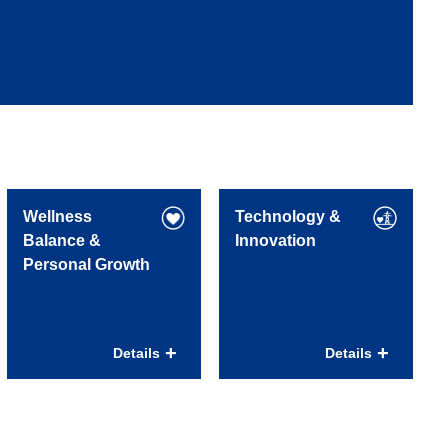
Wellness
Technology &
Balance &
Innovation
Personal Growth
Inspirerende
Gezondheid – jouw
werkomgeving
basis
Details
Details
Hoofdkantoor MCE
Always Energy
in Arnhem gelegen aan
programma met een
de rand van landgoed
brede mix aan trainingen
Mariëndaal. Ideaal voor
en workshops om je
een lunchwandeling in