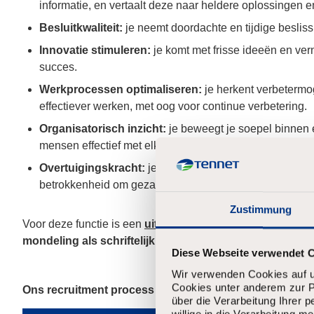
informatie, en vertaalt deze naar heldere oplossingen e
Besluitkwaliteit:
je neemt doordachte en tijdige besliss
Innovatie stimuleren:
je komt met frisse ideeën en v
succes.
Werkprocessen optimaliseren:
je herkent verbetermog
effectiever werken, met oog voor continue verbetering.
Organisatorisch inzicht:
je beweegt je soepel binnen 
mensen effectief met elkaar te verbinden.
Overtuigingskracht:
je weet anderen te overtuigen me
betrokkenheid om gezamenlijke doelen te realiseren.
Zustimmung
Voor deze functie is een
uitstekende beheersing van de
mondeling als schriftelijk
Diese Webseite verwendet 
Wir verwenden Cookies auf u
Cookies unter anderem zur Pe
Ons recruitment process
über die Verarbeitung Ihrer 
willige in die Verarbeitung 