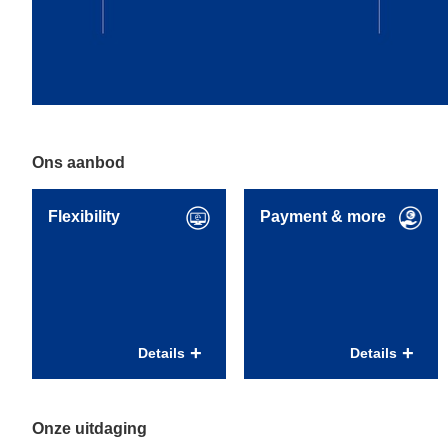
Ons aanbod
Flexibility
Payment & more
Flexibiliteit voor
Uitstekende
betere work-life
arbeidsvoorwaarden
balans
en regelingen
Details
Details
Flexibele
Vast dienstverband
arbeidstijden;
bij indiensttreding;
Ouderschapsverlof
43 vakantiedagen bij
Onze uitdaging
(met na 1 jaar in dienst
fulltime dienstverband;