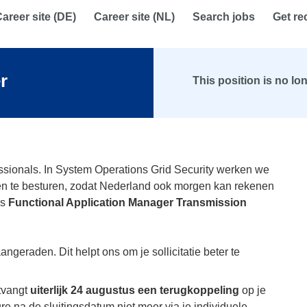
areer site (DE)
Career site (NL)
Search jobs
Get r
r
This position is no lo
ssionals. In System Operations Grid Security werken we
en te besturen, zodat Nederland ook morgen kan rekenen
ls
Functional Application Manager Transmission
angeraden. Dit helpt ons om je sollicitatie beter te
tvangt
uiterlijk 24 augustus een terugkoppeling
op je
ature na de sluitingsdatum niet meer via je individuele