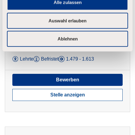
Alle zulassen
w
a
h
Auswahl erlauben
l
Ausbildung Elektroniker für
Automatisierungstechnik (m/w/d);
Ablehnen
Region Lehrte bei Hannover zum
23.08.2027
Lehrte
Befristet
1.479 - 1.613
Bewerben
Stelle anzeigen