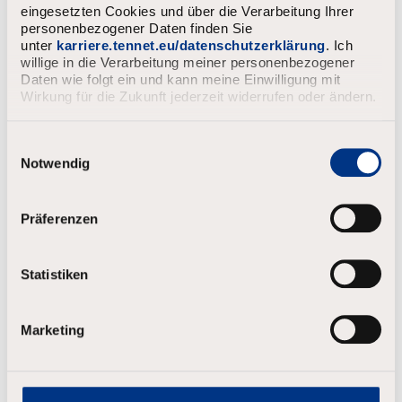
eingesetzten Cookies und über die Verarbeitung Ihrer
personenbezogener Daten finden Sie
unter
karriere.tennet.eu/datenschutzerklärung
. Ich
willige in die Verarbeitung meiner personenbezogener
Daten wie folgt ein und kann meine Einwilligung mit
Wirkung für die Zukunft jederzeit widerrufen oder ändern.
Duales Studium (B.Eng.)
Nachhaltige Elektrische
E
Energieversorgung (Elektro- und
i
Notwendig
Informationstechnik) (m/w/d) -
n
w
ausbildungsintegrierend zum
i
23.08.2027
Präferenzen
l
l
Lehrte
Befristet
1.479 - 1.689
i
Statistiken
g
u
Bewerben
n
Marketing
g
s
Stelle anzeigen
a
u
s