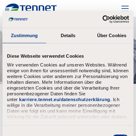
TenneT
Zustimmung
Details
Über Cookies
Diese Webseite verwendet Cookies
Wir verwenden Cookies auf unseren Websites. Während
einige von ihnen für unsessentiell notwendig sind, können
weitere Cookies unter anderem zur Personalisierung von
Inhalten dienen. Mehr Informationen über die
eingesetzten Cookies und über die Verarbeitung Ihrer
personenbezogener Daten finden Sie
Bereits registriert?
unter
karriere.tennet.eu/datenschutzerklärung
. Ich
willige in die Verarbeitung meiner personenbezogener
Anmeldung
Benutzername
Daten wie folgt ein und kann meine Einwilligung mit
Wirkung für die Zukunft jederzeit widerrufen oder ändern.
E
Passwort