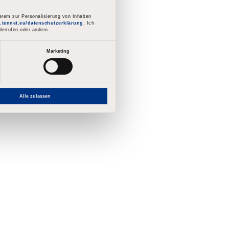
„Weiter“.
rem zur Personalisierung von Inhalten
e.tennet.eu/datenschutzerklärung
. Ich
sworts.
derrufen oder ändern.
Marketing
 E-Mail-Adresse einfügst
Alle zulassen