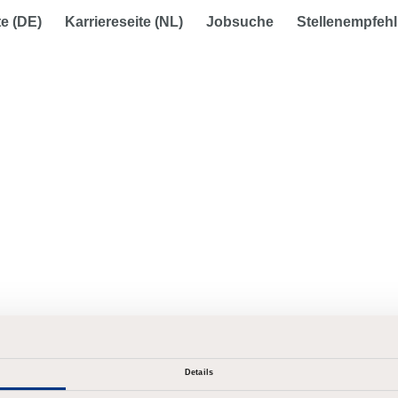
te (DE)
Karriereseite (NL)
Jobsuche
Stellenempfehl
Details
rt vergessen?