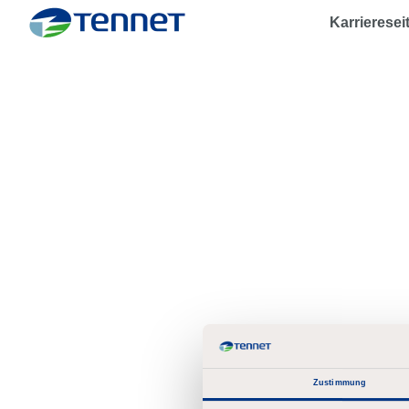
Karrieresei
TenneT
Zustimmung
Passwo