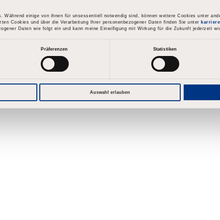
mit Deinem Konto verknüpfte E-Mail-Adresse ein und klicke auf 
 Während einige von ihnen für unsessentiell notwendig sind, können weitere Cookies unter ande
zten Cookies und über die Verarbeitung Ihrer personenbezogener Daten finden Sie unter
karrier
st in Kürze einen Link per E-Mail zum Zurücksetzen Deines Pas
zogener Daten wie folgt ein und kann meine Einwilligung mit Wirkung für die Zukunft jederzeit wi
Präferenzen
Statistiken
sswort zurück indem du die mit Deinem Nutzerkonto verknüpfte
Weiter
Auswahl erlauben