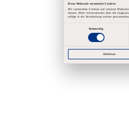
Diese Webseite verwendet Cookies
Gebe die 
Wir verwenden Cookies auf unseren Websites.
dienen. Mehr Informationen über die eingeset
Du erhält
willige in die Verarbeitung meiner personenbe
E
i
Notwendig
Setze Dein Pa
E-Mail
*
n
w
i
l
l
i
Ablehnen
g
u
n
g
s
a
u
s
w
a
h
l