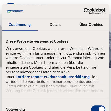
TenneT
Zustimmung
Details
Über Cookies
Diese Webseite verwendet Cookies
Wir verwenden Cookies auf unseren Websites. Während
einige von ihnen für unsessentiell notwendig sind, können
weitere Cookies unter anderem zur Personalisierung von
Inhalten dienen. Mehr Informationen über die
eingesetzten Cookies und über die Verarbeitung Ihrer
personenbezogener Daten finden Sie
Passwort vergessen?
unter
karriere.tennet.eu/datenschutzerklärung
. Ich
willige in die Verarbeitung meiner personenbezogener
Daten wie folgt ein und kann meine Einwilligung mit
Gebe die mit Deinem Konto verknüpfte E-Mail-Adresse ein
Wirkung für die Zukunft jederzeit widerrufen oder ändern.
und klicke auf „Weiter“.
Du erhältst in Kürze einen Link per E-Mail zum
Zurücksetzen Deines Passworts.
E
i
Notwendig