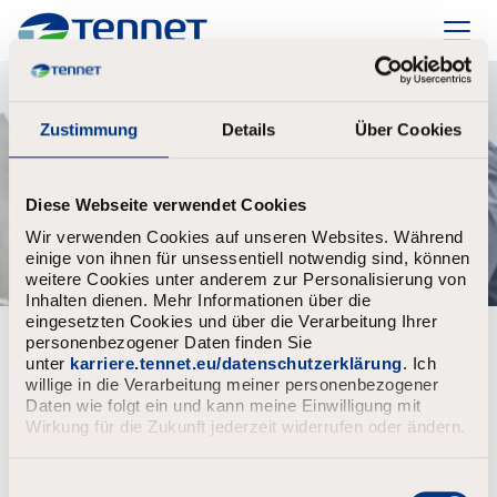
TenneT
Zustimmung
Details
Über Cookies
Diese Webseite verwendet Cookies
Wir verwenden Cookies auf unseren Websites. Während
einige von ihnen für unsessentiell notwendig sind, können
weitere Cookies unter anderem zur Personalisierung von
Inhalten dienen. Mehr Informationen über die
eingesetzten Cookies und über die Verarbeitung Ihrer
personenbezogener Daten finden Sie
Bereits registriert?
unter
karriere.tennet.eu/datenschutzerklärung
. Ich
willige in die Verarbeitung meiner personenbezogener
Anmeldung
Benutzername
Daten wie folgt ein und kann meine Einwilligung mit
Wirkung für die Zukunft jederzeit widerrufen oder ändern.
E
Passwort