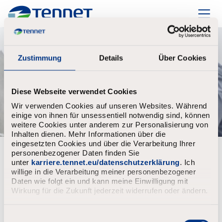
TenneT
Zustimmung
Details
Über Cookies
Diese Webseite verwendet Cookies
Wir verwenden Cookies auf unseren Websites. Während
einige von ihnen für unsessentiell notwendig sind, können
weitere Cookies unter anderem zur Personalisierung von
Inhalten dienen. Mehr Informationen über die
eingesetzten Cookies und über die Verarbeitung Ihrer
personenbezogener Daten finden Sie
Bereits registriert?
unter
karriere.tennet.eu/datenschutzerklärung
. Ich
willige in die Verarbeitung meiner personenbezogener
Anmeldung
Benutzername
Daten wie folgt ein und kann meine Einwilligung mit
Wirkung für die Zukunft jederzeit widerrufen oder ändern.
E
Passwort