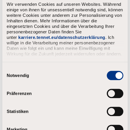
Wir verwenden Cookies auf unseren Websites. Während
einige von ihnen für unsessentiell notwendig sind, können
weitere Cookies unter anderem zur Personalisierung von
Inhalten dienen. Mehr Informationen über die
eingesetzten Cookies und über die Verarbeitung Ihrer
personenbezogener Daten finden Sie
unter
karriere.tennet.eu/datenschutzerklärung
. Ich
willige in die Verarbeitung meiner personenbezogener
Daten wie folgt ein und kann meine Einwilligung mit
Wirkung für die Zukunft jederzeit widerrufen oder ändern.
E
i
Notwendig
n
w
i
Präferenzen
l
l
i
Statistiken
g
u
n
Marketing
g