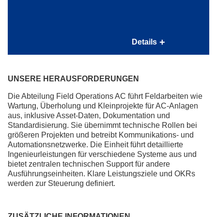
unsere Betriebsärzte vor Ort
Infoveranstaltungen zu Präventionsmaßnahmen
Modernes Arbeitsumfeld im Campus Charakter
Details
Moderne Arbeitsmittel
Ergonomische Arbeitsplätze
Sehr gut ausgestattete Konferenzräume und
UNSERE HERAUSFORDERUNGEN
Kommunikationslösungen, die die standort- und
grenzüberschreitende Zusammenarbeit ermöglichen
Die Abteilung Field Operations AC führt Feldarbeiten wie
Wartung, Überholung und Kleinprojekte für AC-Anlagen
aus, inklusive Asset-Daten, Dokumentation und
Standardisierung. Sie übernimmt technische Rollen bei
größeren Projekten und betreibt Kommunikations- und
Automationsnetzwerke. Die Einheit führt detaillierte
Ingenieurleistungen für verschiedene Systeme aus und
bietet zentralen technischen Support für andere
Ausführungseinheiten. Klare Leistungsziele und OKRs
werden zur Steuerung definiert.
ZUSÄTZLICHE INFORMATIONEN