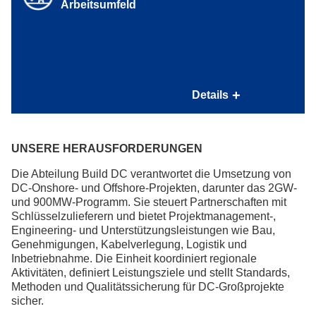
Arbeitsumfeld
Gesundheitschecks durch Betriebsärzte vor Ort
Unsere Betriebsrestaurants tragen zu einer gesunden
und abwechslungsreichen Ernährung bei
Modernes Arbeitsumfeld
Details
Arbeitsumfeld im Campus-Charakter
: Moderne
Arbeitsmittel und ergonomische Arbeitsplätze sowie ein
Open-Office-Konzept erleichtern Dir die teamübergreifende
UNSERE HERAUSFORDERUNGEN
Zusammenarbeit vor Ort
Homeoffice
Um auch im
ein gesundes Arbeitsumfeld
Die Abteilung Build DC verantwortet die Umsetzung von
zu ermöglichen, beteiligen wir uns finanziell an Deiner
DC-Onshore- und Offshore-Projekten, darunter das 2GW-
Büroausstattung
und 900MW-Programm. Sie steuert Partnerschaften mit
Schlüsselzulieferern und bietet Projektmanagement-,
Engineering- und Unterstützungsleistungen wie Bau,
Genehmigungen, Kabelverlegung, Logistik und
Inbetriebnahme. Die Einheit koordiniert regionale
Aktivitäten, definiert Leistungsziele und stellt Standards,
Methoden und Qualitätssicherung für DC-Großprojekte
sicher.