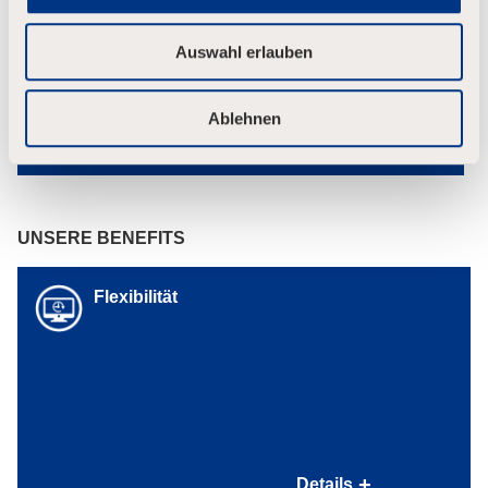
a
h
Auswahl erlauben
l
Ablehnen
UNSERE BENEFITS
Flexibilität
Wir sind familienfreundlich und lebensnah
Details