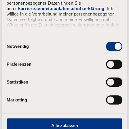
personenbezogener Daten finden Sie
unter
karriere.tennet.eu/datenschutzerklärung
. Ich
willige in die Verarbeitung meiner personenbezogener
Daten wie folgt ein und kann meine Einwilligung mit
Wirkung für die Zukunft jederzeit widerrufen oder ändern.
E
i
Notwendig
n
w
i
Präferenzen
l
l
i
Statistiken
g
u
n
Marketing
g
s
a
u
s
Alle zulassen
w