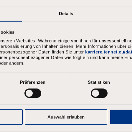
*
Details
e
*
Cookies
nseren Websites. Während einige von ihnen für unsessentiell no
rsonalisierung von Inhalten dienen. Mehr Informationen über d
personenbezogener Daten finden Sie unter
karriere.tennet.eu/d
meiner personenbezogener Daten wie folgt ein und kann meine Einw
oder ändern.
*
Präferenzen
Statistiken
ort muss
ndestens 8 Zeichen bestehen.
nd Kleinbuchstaben und zumindest eine Zahl und ein Symbol enthalte
 als 4 Buchstaben in alphabetischer Reihenfolge enthalten.
Auswahl erlauben
 als 4 wiederholte Zeichen enthalten.
 als 4 aufeinanderfolgende Zahlen/usw. enthalten.