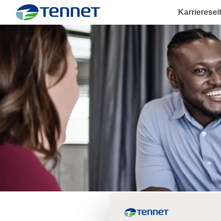
Karrieresei
TenneT
Erstel