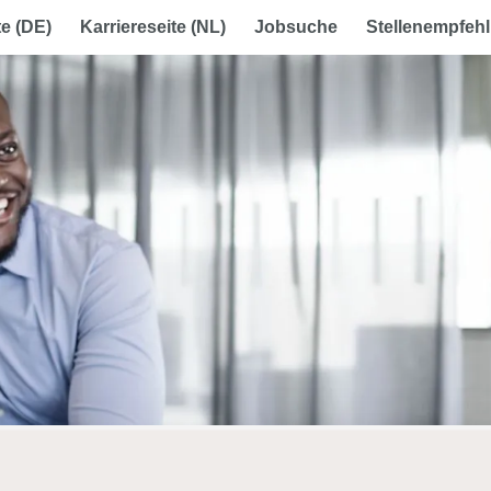
te (DE)
Karriereseite (NL)
Jobsuche
Stellenempfehl
le ein Konto, um Dein Job Abo einzurichten