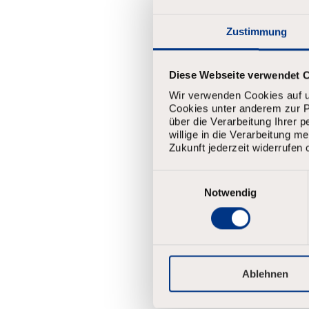
Vorname
Zustimmung
Nachnam
Diese Webseite verwendet 
Wir verwenden Cookies auf u
Cookies unter anderem zur Pe
über die Verarbeitung Ihrer 
E-Mail
*
willige in die Verarbeitung 
Zukunft jederzeit widerrufen 
E
i
Passwort
Notwendig
n
Dein Passw
w
aus mi
i
Groß- u
l
l
weniger
i
Ablehnen
weniger
g
weniger
u
n