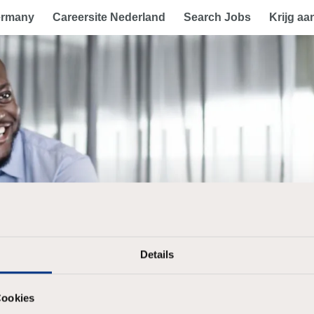
ermany
Careersite Nederland
Search Jobs
Krijg aa
Details
Cookies
Kies een optie om te registreren