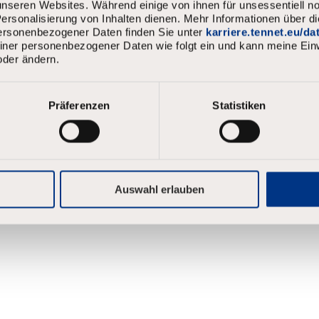
nseren Websites. Während einige von ihnen für unsessentiell no
rsonalisierung von Inhalten dienen. Mehr Informationen über d
stand
personenbezogener Daten finden Sie unter
karriere.tennet.eu/d
den
meiner personenbezogener Daten wie folgt ein und kann meine Einw
oder ändern.
Präferenzen
Statistiken
Auswahl erlauben