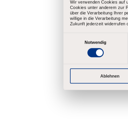
Wir verwenden Cookies auf u
Cookies unter anderem zur Pe
Upload CV be
über die Verarbeitung Ihrer 
Cv uploa
willige in die Verarbeitung 
Zukunft jederzeit widerrufen 
E
i
Notwendig
n
w
i
l
l
i
Ablehnen
g
u
n
g
s
a
u
s
w
a