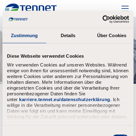
TenneT
Zustimmung
Details
Über Cookies
Diese Webseite verwendet Cookies
Wir verwenden Cookies auf unseren Websites. Während
einige von ihnen für unsessentiell notwendig sind, können
weitere Cookies unter anderem zur Personalisierung von
Inhalten dienen. Mehr Informationen über die
eingesetzten Cookies und über die Verarbeitung Ihrer
personenbezogener Daten finden Sie
Al geregistreerd?
unter
karriere.tennet.eu/datenschutzerklärung
. Ich
willige in die Verarbeitung meiner personenbezogener
Aanmelden
Gebruikersnaam
Daten wie folgt ein und kann meine Einwilligung mit
Wirkung für die Zukunft jederzeit widerrufen oder ändern.
E
Wachtwoord