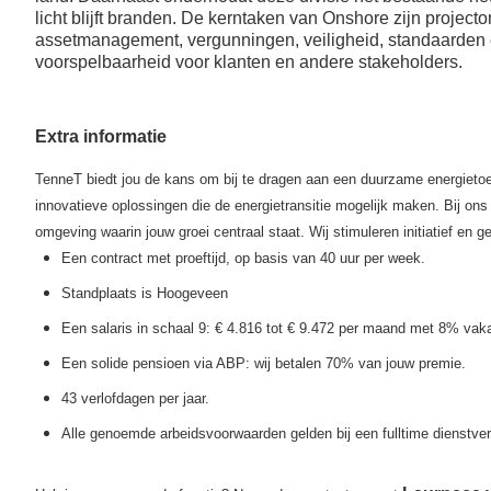
TenneT locatie;
eindejaarsuitkering;
licht blijft branden.
De kerntaken van Onshore zijn projecton
Ouderschapsverlof
assetmanagement, vergunningen, veiligheid, standaarden e
Vergoeding woon-
voorspelbaarheid voor klanten en andere stakeholders.
(met na 1 jaar in dienst
werkverkeer of een
ook een
leaseauto (afhankelijk
werkgeversbijdrage);
van je functie);
Tijdelijk meer of
TenneT betaalt 70%
Extra informatie
minder werken of
van je pensioenpremie
doorwerken na je
(middelloonregeling /
TenneT biedt jou de kans om bij te dragen aan een duurzame energieto
pensioendatum;
ABP);
innovatieve oplossingen die de energietransitie mogelijk maken. Bij ons k
Mogelijkheid voor
Opties voor
omgeving waarin jouw groei centraal staat.
Wij stimuleren initiatief en
sabbatical leave;
deelname aan IPAP en
Een contract met proeftijd, op basis van 40 uur per week.
ANW Hiaatverzekering.
Standplaats is Hoogeveen
Thuiswerkvergoeding.
Een salaris in schaal 9: € 4.816 tot € 9.472 per maand met 8% vaka
Een solide pensioen via ABP: wij betalen 70% van jouw premie.
43 verlofdagen per jaar.
Alle genoemde arbeidsvoorwaarden gelden bij een fulltime dienstve