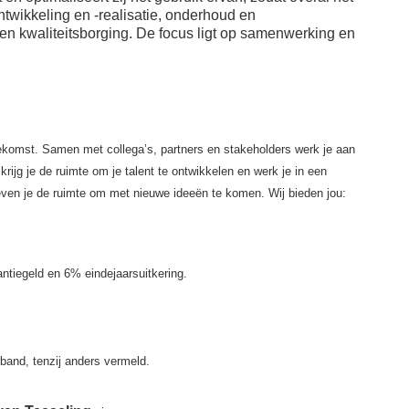
op het terras;
Fietsvergoeding;
twikkeling en -realisatie, onderhoud en
Bedrijfsrestaurant
Bijdrage van €60,-
n kwaliteitsborging. De focus ligt op samenwerking en
met gevarieerde en
bruto aan de premie
brede keuze voor lunch
voor je
met collega’s of relaties;
ziektekostenverzekering;
EkV, ons all day
Bijdrage van €30,-
café, voor je croissantje
bruto aan de premie
en lekkere verse koffie;
voor je aanvullende
ekomst. Samen met collega’s, partners en stakeholders werk je aan
Flexibele
ziektekostenverzekering;
rijg je de ruimte om je talent te ontwikkelen en werk je in een
werkplekken op onze
Bijdrage van €40,-
 geven je de ruimte om met nieuwe ideeën te komen.
Wij bieden jou:
kantoorlocaties met
aan je
zones om te
sportabonnement.
brainstormen, te
vergaderen,
geconcentreerd te
ntiegeld en 6% eindejaarsuitkering.
werken of elkaar te
ontmoeten.
rband, tenzij anders vermeld.