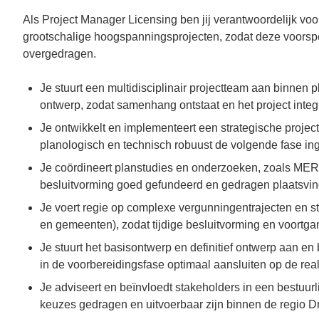
Als Project Manager Licensing ben jij verantwoordelijk vo
grootschalige hoogspanningsprojecten, zodat deze voorspel
overgedragen.
Je stuurt een multidisciplinair projectteam aan binnen
ontwerp, zodat samenhang ontstaat en het project integra
Je ontwikkelt en implementeert een strategische projec
planologisch en technisch robuust de volgende fase in
Je coördineert planstudies en onderzoeken, zoals MER-
besluitvorming goed gefundeerd en gedragen plaatsvin
Je voert regie op complexe vergunningentrajecten en st
en gemeenten), zodat tijdige besluitvorming en voortga
Je stuurt het basisontwerp en definitief ontwerp aan 
in de voorbereidingsfase optimaal aansluiten op de real
Je adviseert en beïnvloedt stakeholders in een bestuurl
keuzes gedragen en uitvoerbaar zijn binnen de regio Dr