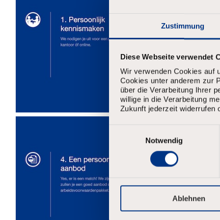
Zustimmung
Diese Webseite verwendet 
Wir verwenden Cookies auf u
Cookies unter anderem zur Pe
über die Verarbeitung Ihrer 
willige in die Verarbeitung 
Zukunft jederzeit widerrufen 
E
i
Notwendig
n
w
i
l
l
i
Ablehnen
g
u