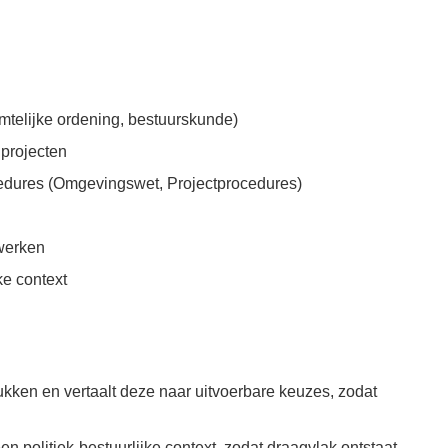
imtelijke ordening, bestuurskunde)
 projecten
cedures (Omgevingswet, Projectprocedures)
werken
ke context
ukken en vertaalt deze naar uitvoerbare keuzes, zodat
en politiek-bestuurlijke context, zodat draagvlak ontstaat