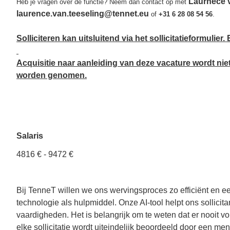
Laurnece 
Heb je vragen over de functie? Neem dan contact op met
laurence.van.teeseling@tennet.eu
of
+31 6 28 08 54 56
.
Solliciteren kan uitsluitend via het sollicitatieformuli
Acquisitie naar aanleiding van deze vacature wordt niet
worden genomen.
Salaris
4816 € - 9472 €
Bij TenneT willen we ons wervingsproces zo efficiënt en e
technologie als hulpmiddel. Onze AI-tool helpt ons sollicita
vaardigheden. Het is belangrijk om te weten dat er nooit
elke sollicitatie wordt uiteindelijk beoordeeld door een me