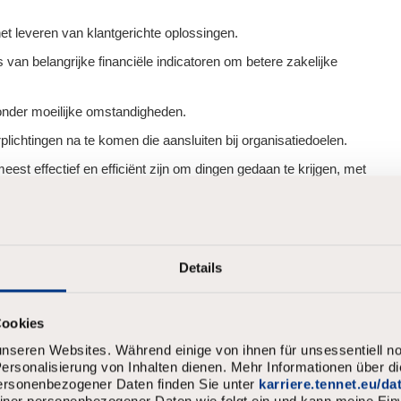
het leveren van klantgerichte oplossingen.
 van belangrijke financiële indicatoren om betere zakelijke
 onder moeilijke omstandigheden.
plichtingen na te komen die aansluiten bij organisatiedoelen.
t effectief en efficiënt zijn om dingen gedaan te krijgen, met
mmunicatie in meerdere vormen die een duidelijk begrip
lgroepen.
Details
aff, zodat voor jou én TenneT helder is welke
 deze functie horen.
Cookies
nseren Websites. Während einige von ihnen für unsessentiell no
rsonalisierung von Inhalten dienen. Mehr Informationen über d
personenbezogener Daten finden Sie unter
karriere.tennet.eu/d
meiner personenbezogener Daten wie folgt ein und kann meine Einw