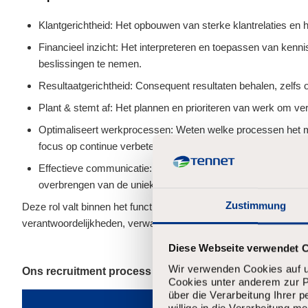
Klantgerichtheid: Het opbouwen van sterke klantrelaties en 
Financieel inzicht: Het interpreteren en toepassen van kennis
beslissingen te nemen.
Resultaatgerichtheid: Consequent resultaten behalen, zelfs
Plant & stemt af: Het plannen en prioriteren van werk om ver
Optimaliseert werkprocessen: Weten welke processen het mees
focus op continue verbetering.
Effectieve communicatie: Het ontwikkelen en leveren van co
overbrengen van de unieke behoeften van verschillende doe
Zustimmung
Deze rol valt binnen het functieprofiel Manager of Operational St
verantwoordelijkheden, verwachtingen en groeimogelijkheden bij
Diese Webseite verwendet 
Wir verwenden Cookies auf u
Ons recruitment process
Cookies unter anderem zur Pe
über die Verarbeitung Ihrer 
willige in die Verarbeitung 