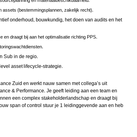
esourceplanning en materiaalbeschikbaarheid.
van assets (bestemmingsplannen, zakelijk recht).
ntief onderhoud, bouwkundig, het doen van audits en het
eze en draagt bij aan het optimalisatie richting PPS.
toringswachtdiensten.
n
Sub in de regio.
level asset
lifecycle
-strategie.
ance Zuid en werkt nauw samen met collega’s uit
nance & Performance. Je geeft leiding aan een team en
innen een complex stakeholderlandschap en draagt bij
ouw span of control stuur je
1
leidinggevende aan en heb