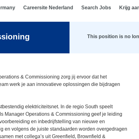
ermany
Careersite Nederland
Search Jobs
Krijg aa
sioning
This position is no lo
erations & Commissioning zorg jij ervoor dat het
 team werk je aan innovatieve oplossingen die bijdragen
estendig elektriciteitsnet. In de regio South speelt
 Als Manager Operations & Commissioning geef je leiding
voorbereiding en inbedrijfstelling van nieuwe en
ijdig en volgens de juiste standaarden worden overgedragen
amen met collega’s uit Greenfield, Brownfield &