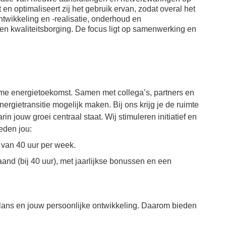
het groen of lunch buiten
houden;
n optimaliseert zij het gebruik ervan, zodat overal het
op het terras;
Fietsvergoeding;
twikkeling en -realisatie, onderhoud en
Bedrijfsrestaurant
Bijdrage van €60,-
n kwaliteitsborging. De focus ligt op samenwerking en
met gevarieerde en
bruto aan de premie
brede keuze voor lunch
voor je
met collega’s of relaties;
ziektekostenverzekering;
T-café voor je
Bijdrage van €30,-
croissantje en verse
bruto aan de premie
koffie;
me energietoekomst. Samen met collega’s, partners en
voor je aanvullende
Flexibele
ziektekostenverzekering;
rgietransitie mogelijk maken. Bij ons krijg je de ruimte
werkplekken op onze
Bijdrage van €40,-
n jouw groei centraal staat. Wij stimuleren initiatief en
kantoorlocaties met
aan je
ieden jou:
zones om te
sportabonnement;
brainstormen, te
s van 40 uur per week.
vergaderen,
geconcentreerd te
and (bij 40 uur), met jaarlijkse bonussen en een
werken of elkaar te
ontmoeten;
ans en jouw persoonlijke ontwikkeling. Daarom bieden