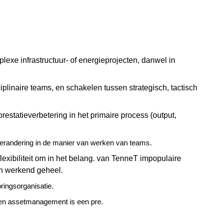
exe infrastructuur- of energieprojecten,
danwel
in
iplinaire
teams, en schakelen tussen strategisch, tactisch
prestatieverbetering in het primaire
process
(output,
verandering in de manier van werken van teams.
exibiliteit om in het belang.
van
TenneT impopulaire
en werkend geheel.
oringsorganisatie.
 en assetmanagement is een pre.