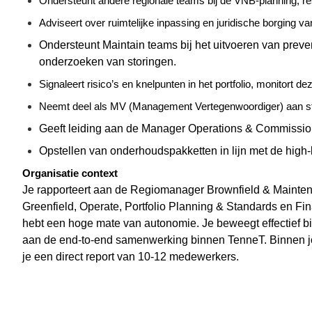
Ondersteunt andere regionale teams bij de VNB-planning, r
Adviseert over ruimtelijke inpassing en juridische borging 
Ondersteunt
Maintain
teams bij het uitvoeren van preve
onderzoeken van storingen.
Signaleert risico’s en knelpunten in het portfolio, monitort d
Neemt deel als MV (Management Vertegenwoordiger) aan s
Geeft leiding aan de Manager Operations &
Commissio
Opstellen van onderhoudspakketten in lijn met de high-
Organisatie context
Je rapporteert aan de Regiom
anager Brownfield & Mainten
Greenfield,
Operate
, Portfolio Planning & Standards en Fi
hebt een hoge mate van autonomie. Je beweegt effectief b
aan de end-
to
-end samenwerking binnen TenneT.
Binnen j
je een direct report van
10
-
12
medewerkers.