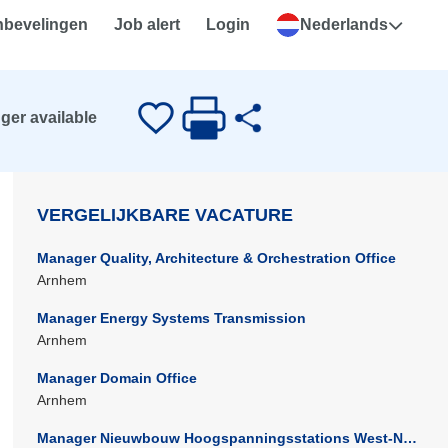
nbevelingen
Job alert
Login
Nederlands
nger available
VERGELIJKBARE VACATURE
Manager Quality, Architecture & Orchestration Office
Arnhem
Manager Energy Systems Transmission
Arnhem
Manager Domain Office
Arnhem
Manager Nieuwbouw Hoogspanningsstations West-Noord