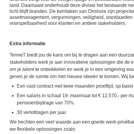
werken en werken op
land. Daarnaast onderhoudt deze divisie het bestaande net e
toeslag boven op je
TenneT locatie;
licht blijft branden.
De kerntaken van Onshore zijn projecton
basissalaris
;
Ouderschapsverlof
assetmanagement, vergunningen, veiligheid, standaarden e
Vergoeding woon-
voorspelbaarheid voor klanten en andere stakeholders.
(met na 1 jaar in dienst
werkverkeer of een
ook een
leaseauto (afhankelijk
werkgeversbijdrage);
van je functie);
Tijdelijk meer of
Extra informatie
TenneT betaalt 70%
minder werken of
van je pensioenpremie
TenneT biedt jou de kans om bij te dragen aan een duurza
doorwerken na je
(middelloonregeling /
pensioendatum;
stakeholders werk je aan innovatieve oplossingen die de ene
ABP);
Mogelijkheid voor
om je talent te ontwikkelen en werk je in een omgeving waari
Opties voor
sabbatical leave;
geven je de ruimte om met nieuwe ideeën te komen. Wij b
deelname aan IPAP en
ANW Hiaatverzekering;
Een vast contract met twee maanden proeftijd, op basi
Thuiswerkvergoeding;
Een salaris in schaal 19: maximaal tot
€
12.570,- per ma
pensioenbijdrage van 70%.
30 verlofdagen per jaar.
We hechten een veel waarde aan een goede werk-privébal
we flexibele oplossingen zoals: