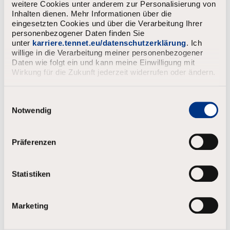
weitere Cookies unter anderem zur Personalisierung von
Achternaam
*
Inhalten dienen. Mehr Informationen über die
eingesetzten Cookies und über die Verarbeitung Ihrer
personenbezogener Daten finden Sie
unter
karriere.tennet.eu/datenschutzerklärung
. Ich
Email
*
willige in die Verarbeitung meiner personenbezogener
Daten wie folgt ein und kann meine Einwilligung mit
Wirkung für die Zukunft jederzeit widerrufen oder ändern.
Wachtwoord
*
E
i
Notwendig
Uw wachtwoord moet:
n
Het moet ten minste 8 tekens zijn.
w
Hoofd- en kleine letters te bevatten, en ten minste één getal
i
Präferenzen
en één symbool.
l
Minder dan 4 letters achter elkaar bevatten.
l
i
Minder dan 4 herhaalde tekens bevatten.
Statistiken
g
Minder dan 4 opeenvolgende getallen/etc. te bevatten.
u
n
Marketing
g
s
a