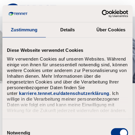
TenneT
Zustimmung
Details
Über Cookies
Diese Webseite verwendet Cookies
Wir verwenden Cookies auf unseren Websites. Während
einige von ihnen für unsessentiell notwendig sind, können
weitere Cookies unter anderem zur Personalisierung von
Inhalten dienen. Mehr Informationen über die
eingesetzten Cookies und über die Verarbeitung Ihrer
personenbezogener Daten finden Sie
Forgot your password?
unter
karriere.tennet.eu/datenschutzerklärung
. Ich
willige in die Verarbeitung meiner personenbezogener
Daten wie folgt ein und kann meine Einwilligung mit
Enter the email address associated with your account, then
Wirkung für die Zukunft jederzeit widerrufen oder ändern.
click "Continue".
We will email you a link to reset your password.
E
i
Notwendig
Reset password with your e-mail