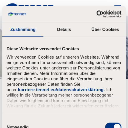
TenneT
Zustimmung
Details
Über Cookies
Diese Webseite verwendet Cookies
Wir verwenden Cookies auf unseren Websites. Während
einige von ihnen für unsessentiell notwendig sind, können
weitere Cookies unter anderem zur Personalisierung von
Inhalten dienen. Mehr Informationen über die
eingesetzten Cookies und über die Verarbeitung Ihrer
personenbezogener Daten finden Sie
Already registered?
unter
karriere.tennet.eu/datenschutzerklärung
. Ich
willige in die Verarbeitung meiner personenbezogener
Login
Username
Daten wie folgt ein und kann meine Einwilligung mit
Wirkung für die Zukunft jederzeit widerrufen oder ändern.
E
Password
i
Notwendig