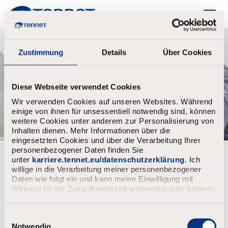
TenneT
Zustimmung
Details
Über Cookies
Diese Webseite verwendet Cookies
Wir verwenden Cookies auf unseren Websites. Während
einige von ihnen für unsessentiell notwendig sind, können
weitere Cookies unter anderem zur Personalisierung von
Inhalten dienen. Mehr Informationen über die
eingesetzten Cookies und über die Verarbeitung Ihrer
personenbezogener Daten finden Sie
Already registered?
unter
karriere.tennet.eu/datenschutzerklärung
. Ich
willige in die Verarbeitung meiner personenbezogener
Login
Username
Daten wie folgt ein und kann meine Einwilligung mit
Wirkung für die Zukunft jederzeit widerrufen oder ändern.
E
Password
i
Notwendig