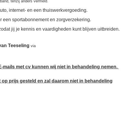
rband, tenzij anders vermeld.
uto, internet- en een thuiswerkvergoeding.
voor een sportabonnement en zorgverzekering.
at jij je kennis en vaardigheden kunt blijven uitbreiden.
van Teeseling
via
er. E-mails met cv kunnen wij niet in behandeling nemen.
 op prijs gesteld en zal daarom niet in behandeling