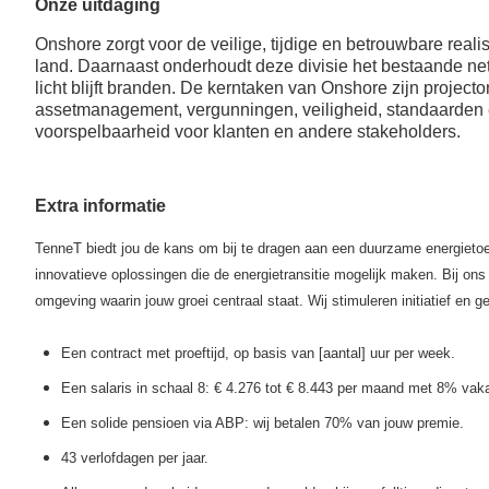
Onze uitdaging
waarin je afwisselt
fulltime dienstverband;
tussen thuis of remote
Naast 8%
Onshore zorgt voor de veilige, tijdige en betrouwbare real
werken en werken op
vakantietoeslag een 6%
land. Daarnaast onderhoudt deze divisie het bestaande net e
TenneT locatie;
eindejaarsuitkering;
licht blijft branden.
De kerntaken van Onshore zijn projecton
Ouderschapsverlof
assetmanagement, vergunningen, veiligheid, standaarden e
Vergoeding woon-
voorspelbaarheid voor klanten en andere stakeholders.
(met na 1 jaar in dienst
werkverkeer of een
ook een
leaseauto (afhankelijk
werkgeversbijdrage);
van je functie);
Tijdelijk meer of
TenneT betaalt 70%
Extra informatie
minder werken of
van je pensioenpremie
doorwerken na je
(middelloonregeling /
TenneT biedt jou de kans om bij te dragen aan een duurzame energieto
pensioendatum;
ABP);
innovatieve oplossingen die de energietransitie mogelijk maken. Bij ons k
Mogelijkheid voor
Opties voor
omgeving waarin jouw groei centraal staat.
Wij stimuleren initiatief en
sabbatical leave;
deelname aan IPAP en
ANW Hiaatverzekering.
Een contract met proeftijd, op basis van [aantal] uur per week.
Thuiswerkvergoeding.
Een salaris in schaal 8: € 4.276 tot € 8.443 per maand met 8% vaka
Een solide pensioen via ABP: wij betalen 70% van jouw premie.
43 verlofdagen per jaar.