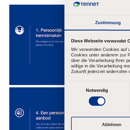
Zustimmung
Diese Webseite verwendet 
Wir verwenden Cookies auf u
Cookies unter anderem zur Pe
über die Verarbeitung Ihrer 
willige in die Verarbeitung 
Zukunft jederzeit widerrufen 
E
i
Notwendig
n
w
i
l
l
i
Ablehnen
g