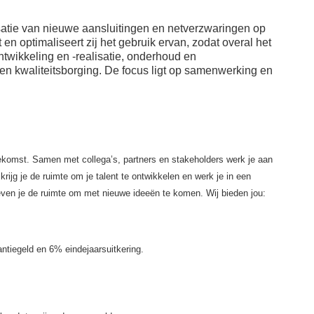
Mariëndaal. Ideaal voor
en workshops om je
een lunchwandeling in
fysiek en mentaal fit te
isatie van nieuwe aansluitingen en netverzwaringen op
het groen of lunch buiten
houden;
n optimaliseert zij het gebruik ervan, zodat overal het
op het terras;
Fietsvergoeding;
twikkeling en -realisatie, onderhoud en
Bedrijfsrestaurant
Bijdrage van €60,-
n kwaliteitsborging. De focus ligt op samenwerking en
met gevarieerde en
bruto aan de premie
brede keuze voor lunch
voor je
met collega’s of relaties;
ziektekostenverzekering;
EkV, ons all day
Bijdrage van €30,-
café, voor je croissantje
bruto aan de premie
en lekkere verse koffie;
voor je aanvullende
ekomst. Samen met collega’s, partners en stakeholders werk je aan
Flexibele
ziektekostenverzekering;
rijg je de ruimte om je talent te ontwikkelen en werk je in een
werkplekken op onze
Bijdrage van €40,-
 geven je de ruimte om met nieuwe ideeën te komen.
Wij bieden jou:
kantoorlocaties met
aan je
zones om te
sportabonnement.
brainstormen, te
vergaderen,
ntiegeld en 6% eindejaarsuitkering.
geconcentreerd te
werken of elkaar te
ontmoeten.