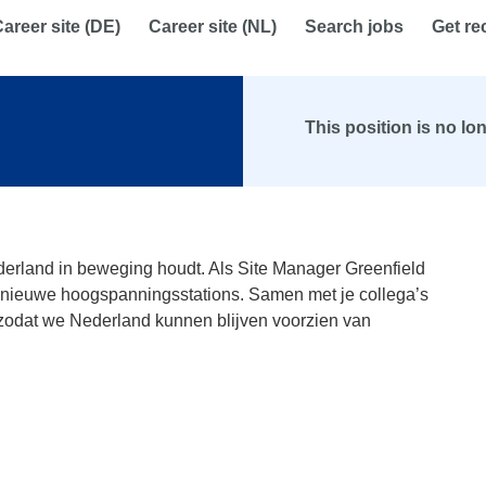
areer site (DE)
Career site (NL)
Search jobs
Get r
This position is no lo
erland in beweging houdt. Als Site Manager Greenfield
van nieuwe hoogspanningsstations. Samen met je collega’s
 zodat we Nederland kunnen blijven voorzien van