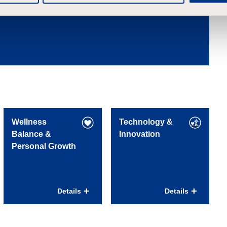
Wellness
Technology &
Balance &
Innovation
Personal Growth
Inspirerende
Gezondheid – jouw
werkomgeving
basis
Details
Details
Hoofdkantoor MCE
Always Energy
in Arnhem gelegen aan
programma met een
de rand van landgoed
brede mix aan trainingen