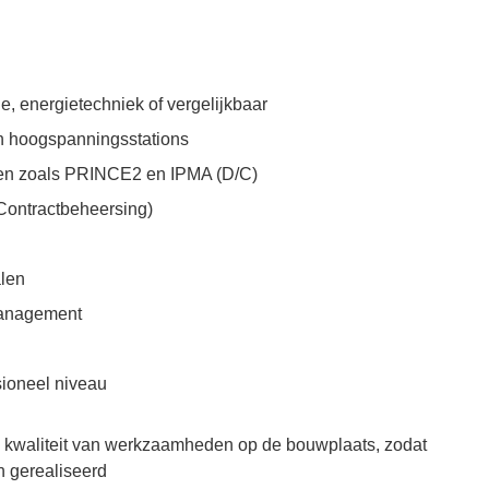
energietechniek of vergelijkbaar
n hoogspanningsstations
ken zoals PRINCE2 en IPMA (D/C)
ontractbeheersing)
alen
management
sioneel niveau
 en kwaliteit van werkzaamheden op de bouwplaats, zodat
n gerealiseerd