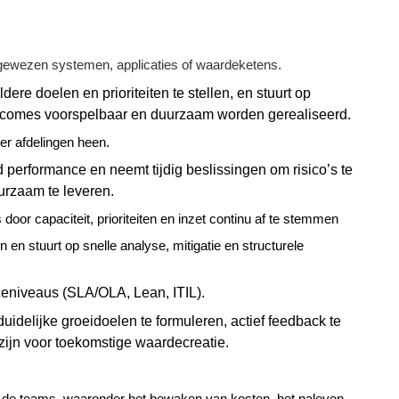
oegewezen systemen, applicaties of waardeketens.
re doelen en prioriteiten te stellen, en stuurt op
tcomes
voorspelbaar en duurzaam worden gerealiseerd.
er afdelingen heen.
d performance en neemt tijdig beslissingen om risico’s te
urzaam te leveren.
oor capaciteit, prioriteiten en inzet continu af te stemmen
en en stuurt op snelle analyse, mitigatie en structurele
iceniveaus (SLA/OLA,
Lean
, ITIL).
uidelijke groeidoelen te formuleren, actief feedback te
zijn voor toekomstige
waardecreatie
.