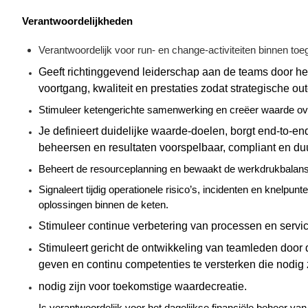
Verantwoordelijkheden
Verantwoordelijk voor run- en change-activiteiten binnen t
Geeft richtinggevend leiderschap aan de teams door helde
voortgang, kwaliteit en prestaties zodat strategische
ou
Stimuleer ketengerichte samenwerking en creëer waarde ov
Je definieert duidelijke waarde-doelen, borgt end-
to
-en
beheersen en resultaten voorspelbaar, compliant en du
Beheert de resourceplanning en bewaakt de werkdrukbalans d
Signaleert tijdig operationele risico’s, incidenten en knelpunt
oplossingen binnen de keten.
Stimuleer continue verbetering van processen en serv
Stimuleert gericht de ontwikkeling van teamleden door d
geven en continu competenties te versterken die nodig 
nodig
zijn voor toekomstige
waardecreatie
.