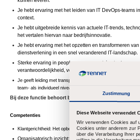
kunnen leveren.
Je hebt ervaring met het leiden van IT
DevOps
-teams i
context.
Je hebt uitgebreide kennis van actuele IT-trends, tech
het vertalen hiervan naar bedrijfsinnovatie.
Je hebt ervaring met het opzetten en transformeren van
dienstverlening in een snel veranderend IT-landschap.
Sterke ervaring in
people
management; in staat om cros
verantwoordelijkheid, vertrouwen en continue ontwikke
Je geeft leiding met transparantie, vertrouwen en dienend le
team- als individueel niveau.
Zustimmung
Bij deze functie behoort bereidheid om circa 1x per 2
Diese Webseite verwendet 
Competenties
Wir verwenden Cookies auf u
Cookies unter anderem zur Pe
Klantgerichtheid: Het opbouwen van sterke klantrelaties en 
über die Verarbeitung Ihrer 
Organisatorisch inzicht: Zich soepel bewegen binnen c
willige in die Verarbeitung 