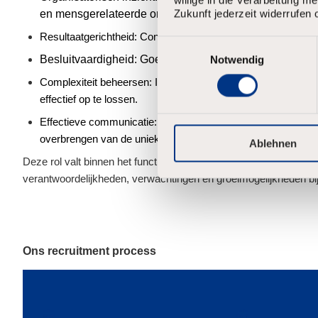
Zukunft jederzeit widerrufen 
en
mensgerelateerde
organisatorische dynamiek.
Resultaatgerichtheid: Consequent resultaten behalen, zelfs
E
i
Besluitvaardigheid: Goede en tijdige beslissingen nem
Notwendig
n
Complexiteit beheersen: Inzicht krijgen in complexe, grote
w
i
effectief op te lossen.
l
Effectieve communicatie: Het ontwikkelen en leveren van co
l
i
overbrengen van de unieke behoeften van verschillende doe
Ablehnen
g
Deze rol valt binnen het functieprofiel Manager of Specialised St
u
n
verantwoordelijkheden, verwachtingen en groeimogelijkheden bij
g
s
a
u
s
Ons recruitment process
w
a
h
l