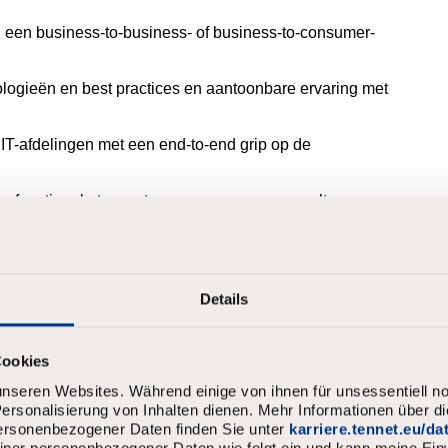
n een business-to-business- of business-
to
-
consumer
-
nologieën en best
practices
en aantoonbare ervaring met
 IT-afdelingen met een end-
to
-end grip op de
s-functionele teams te empoweren en een cultuur van
ling te bevorderen.
iderschap, en stimuleert continu leren en verbeteren op zowel
Details
 maanden een week 24/7 waakdienst te draaien
Cookies
nseren Websites. Während einige von ihnen für unsessentiell no
rsonalisierung von Inhalten dienen. Mehr Informationen über d
het leveren van klantgerichte oplossingen.
personenbezogener Daten finden Sie unter
karriere.tennet.eu/d
omplexe beleids-, proces-
meiner personenbezogener Daten wie folgt ein und kann meine Einw