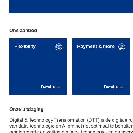
Ons aanbod
Flexibility
Payment & more
Flexibiliteit voor
Uitstekende
betere work-life
arbeidsvoorwaarden
balans
en regelingen
Details
Details
Flexibele
Vast dienstverband
arbeidstijden;
bij indiensttreding;
Hybride werken
30 vakantiedagen bij
Onze uitdaging
waarin je afwisselt
fulltime dienstverband;
tussen thuis of remote
12% toeslag
Digital & Technology Transformation (DTT) is de digitale 
werken en werken op
bovenop je basissalaris;
van data, technologie en AI om het net optimaal te benutte
TenneT locatie;
Vergoeding woon-
geïntegreerde en veilige digitale-, technologie- en dataservi