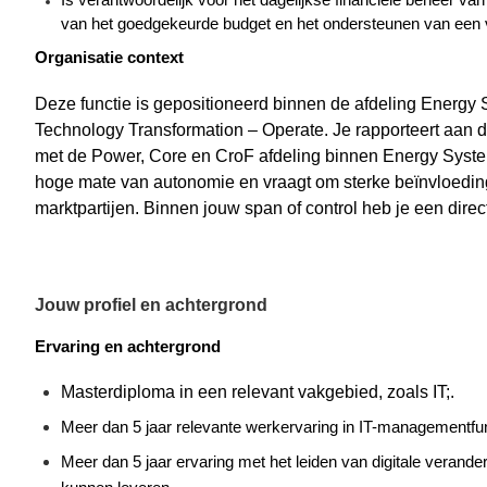
Is verantwoordelijk voor het dagelijkse financiële beheer 
van het goedgekeurde budget en het ondersteunen van een v
Organisatie context
Deze functie is gepositioneerd binnen de afdeling Energy 
Technology
Transformation
–
Operate
. Je rapporteert aa
met de Power,
Core
en
CroF
afdeling binnen Energy System
hoge mate van autonomie en vraagt om sterke beïnvloedi
marktpartijen.
Binnen jouw span of control heb je een direc
Jouw profiel en achtergrond
Ervaring en achtergrond
Masterdiploma in een relevant vakgebied, zoals
IT;.
Meer dan 5 jaar relevante werkervaring in IT-managementfun
Meer dan 5 jaar ervaring met het leiden van digitale verande