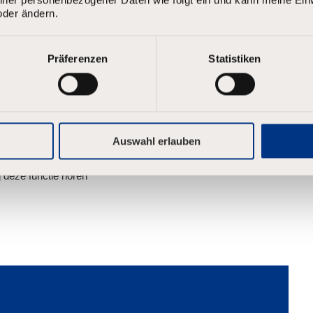
oder ändern.
 onder moeilijke omstandigheden.
en die de organisatie
vooruit helpen
.
Präferenzen
Statistiken
 hoeveelheden en soms tegenstrijdige informatie om problemen
mmunicatie in meerdere vormen die een duidelijk begrip
lgroepen.
Auswahl erlauben
aff, zodat voor jou én TenneT helder is welke
 deze functie horen