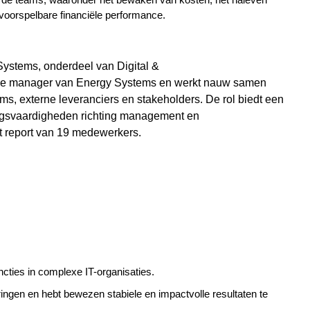
van de teams, waaronder het bewaken van kosten, het naleven
oorspelbare financiële performance.
Systems, onderdeel van Digital &
n de manager van Energy Systems en werkt nauw samen
s, externe leveranciers en stakeholders. De rol biedt een
ngsvaardigheden richting management en
t report van
19
medewerkers.
cties in complexe IT-organisaties.
ringen en hebt bewezen stabiele en impactvolle resultaten te