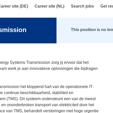
areer site (DE)
Career site (NL)
Search jobs
Get r
smission
This position is no lo
Energy Systems Transmission
zorg jij ervoor dat het
 team werk je aan innovatieve oplossingen die bijdragen
ansmission het kloppend hart van de operationele IT-
e continue beschikbaarheid, stabiliteit en
em (TMS). Dit systeem ondersteunt een van de meest
 en ononderbroken transport van elektriciteit door het
ce van TMS, behandelt verstoringen met hoge urgentie