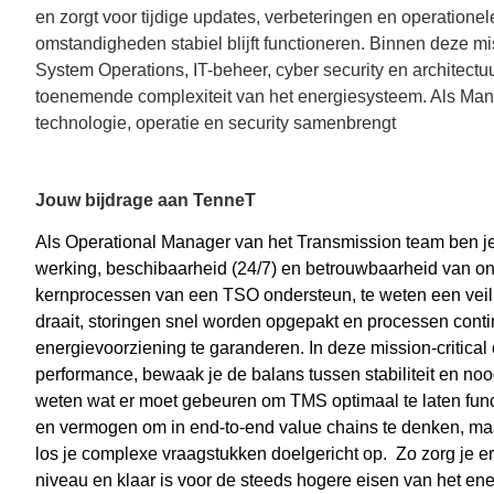
en zorgt voor tijdige updates, verbeteringen en operationel
omstandigheden stabiel blijft functioneren. Binnen deze mi
System Operations, IT-beheer, cyber security en architec
toenemende complexiteit van het energiesysteem. Als Manag
technologie, operatie en security samenbrengt
Jouw bijdrage aan TenneT
Als
Operational
Manager van het Transmission team ben je 
werking,
beschibaarheid
(24/7) en betrouwbaarheid van o
kernprocessen van een TSO ondersteun, te weten een veilig
draait, storingen snel worden opgepakt en processen cont
energievoorziening te garanderen. In deze mission-
critical
performance, bewaak je de balans tussen stabiliteit en no
weten wat er moet gebeuren om TMS optimaal te laten functi
en vermogen om in end-
to
-end
value
chains
te denken, maa
los je complexe vraagstukken doelgericht op.
Zo zorg je e
niveau en klaar is voor de steeds hogere eisen van het en