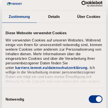
Zustimmung
Details
Über Cookies
Diese Webseite verwendet Cookies
Wir verwenden Cookies auf unseren Websites. Während
einige von ihnen für unsessentiell notwendig sind, können
weitere Cookies unter anderem zur Personalisierung von
Inhalten dienen. Mehr Informationen über die
eingesetzten Cookies und über die Verarbeitung Ihrer
personenbezogener Daten finden Sie
unter
karriere.tennet.eu/datenschutzerklärung
. Ich
willige in die Verarbeitung meiner personenbezogener
Daten wie folgt ein und kann meine Einwilligung mit
Wirkung für die Zukunft jederzeit widerrufen oder ändern.
E
i
Notwendig
n
w