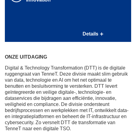
Bijdrage van €60,- bruto aan de premie voor je
ziektekostenverzekering;
Bijdrage van €30,- bruto aan de premie voor je
Inspirerende werkomgeving
aanvullende ziektekostenverzekering;
Bijdrage van €40,-aan je sportabonnement.
Hoofdkantoor MCE in Arnhem gelegen aan de rand van
Details
landgoed Mariëndaal. Ideaal voor een lunchwandeling in
het groen of lunch buiten op het terras;
Bedrijfsrestaurant met gevarieerde en brede keuze
voor lunch met collega’s of relaties;
ONZE UITDAGING
EkV, ons all day café, voor je croissantje en lekkere
Digital & Technology Transformation (DTT) is de digitale
verse koffie;
ruggengraat van TenneT. Deze divisie maakt slim gebruik
Flexibele werkplekken op onze kantoorlocaties met
van data, technologie en AI om het net optimaal te
zones om te brainstormen, te vergaderen, geconcentreerd
benutten en besluitvorming te versterken.
DTT levert
te werken of elkaar te ontmoeten.
geïntegreerde en veilige digitale-, technologie- en
dataservices die bijdragen aan efficiëntie, innovatie,
veiligheid en compliance. De divisie ondersteunt
bedrijfsprocessen en werkplekken met IT, ontwikkelt data-
en integratieplatformen en beheert de IT-infrastructuur en
cybersecurity. Zo versnelt DTT de transformatie van
TenneT naar een digitale TSO.