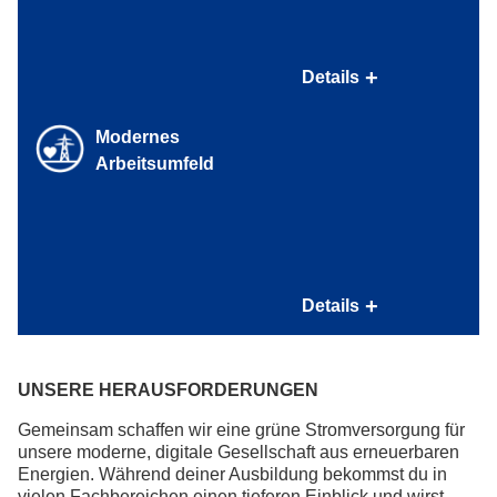
brutto für die Anmietung eines Zweitwohnsitzes in
Gesundheit - Deine Basis
Ausbildungsnähe sowie eine Familienheimfahrt pro Woche
und Erstattung evtl. Mehrkilometer zur Berufsschule
Umfangreiche Gesundheitsprogramme und kostenlose
Details
Kostenübernahme sämtlicher Schulbücher und
Unfallversicherung
Büromaterialien
Modernes
Kostenlose Bereitstellung deiner persönlichen
Arbeitskleidung
Arbeitsumfeld
Modernes Arbeitsumfeld
Details
Eigenes Firmen-Notebook und Dienst-Handy
UNSERE HERAUSFORDERUNGEN
Gemeinsam schaffen wir eine grüne Stromversorgung für
unsere moderne, digitale Gesellschaft aus erneuerbaren
Energien. Während deiner Ausbildung bekommst du in
vielen Fachbereichen einen tieferen Einblick und wirst