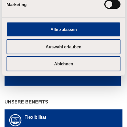
Marketing
g
s
a
u
s
Alle zulassen
w
a
h
Auswahl erlauben
l
Ablehnen
UNSERE BENEFITS
Flexibilität