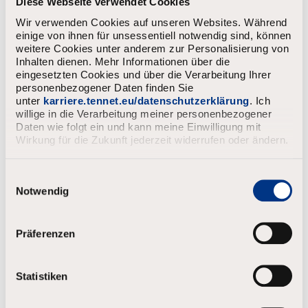
Diese Webseite verwendet Cookies
Wir verwenden Cookies auf unseren Websites. Während
einige von ihnen für unsessentiell notwendig sind, können
weitere Cookies unter anderem zur Personalisierung von
Inhalten dienen. Mehr Informationen über die
eingesetzten Cookies und über die Verarbeitung Ihrer
personenbezogener Daten finden Sie
unter
karriere.tennet.eu/datenschutzerklärung
. Ich
willige in die Verarbeitung meiner personenbezogener
Daten wie folgt ein und kann meine Einwilligung mit
Wirkung für die Zukunft jederzeit widerrufen oder ändern.
E
i
Notwendig
n
w
i
Präferenzen
l
l
i
Statistiken
g
u
n