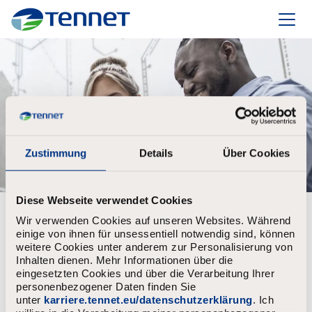
TenneT
Zustimmung
Details
Über Cookies
Diese Webseite verwendet Cookies
PERSONAL INFORMATION
1
/3
Wir verwenden Cookies auf unseren Websites. Während
einige von ihnen für unsessentiell notwendig sind, können
weitere Cookies unter anderem zur Personalisierung von
Inhalten dienen. Mehr Informationen über die
Already registered?
eingesetzten Cookies und über die Verarbeitung Ihrer
personenbezogener Daten finden Sie
unter
karriere.tennet.eu/datenschutzerklärung
. Ich
Login
Username