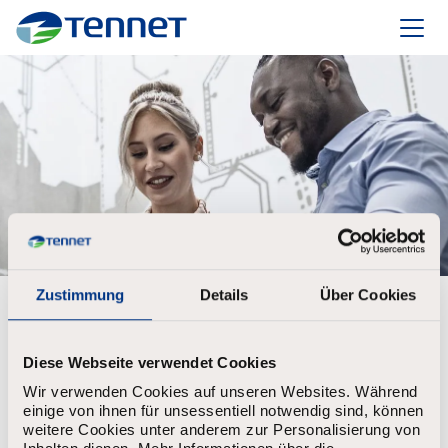
TenneT
Zustimmung
Details
Über Cookies
Create account to set up your alert
First Name
*
Diese Webseite verwendet Cookies
Wir verwenden Cookies auf unseren Websites. Während
einige von ihnen für unsessentiell notwendig sind, können
weitere Cookies unter anderem zur Personalisierung von
Last Name
*