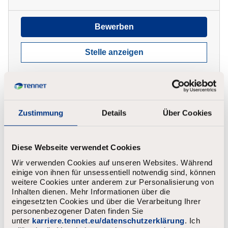
Bewerben
Stelle anzeigen
Zustimmung
Details
Über Cookies
Werkstudent Dokumentations- und
Datenmanagement (m/w/d)
Diese Webseite verwendet Cookies
Lehrte, Oldenburg
Befristet
Wir verwenden Cookies auf unseren Websites. Während
707 - 2.616
einige von ihnen für unsessentiell notwendig sind, können
weitere Cookies unter anderem zur Personalisierung von
Inhalten dienen. Mehr Informationen über die
eingesetzten Cookies und über die Verarbeitung Ihrer
Bewerben
personenbezogener Daten finden Sie
unter
karriere.tennet.eu/datenschutzerklärung
. Ich