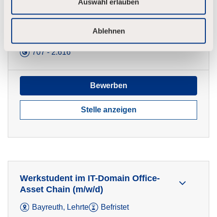
Auswahl erlauben
l
Werkstudent Portfoliomanagement
und Planung (m/w/d)
Ablehnen
Lehrte, Hannover
Befristet
707 - 2.616
Bewerben
Stelle anzeigen
Werkstudent im IT-Domain Office-
Asset Chain (m/w/d)
Bayreuth, Lehrte
Befristet