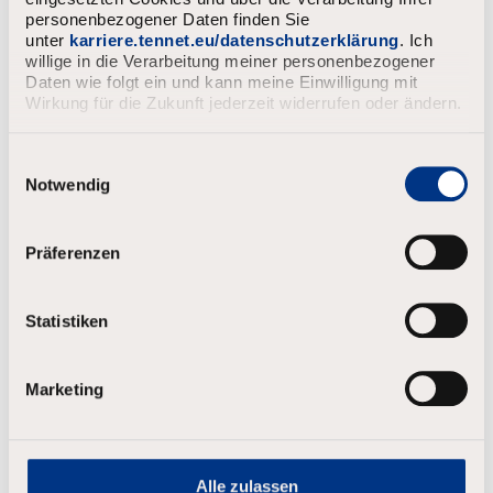
personenbezogener Daten finden Sie
Stelle anzeigen
unter
karriere.tennet.eu/datenschutzerklärung
. Ich
willige in die Verarbeitung meiner personenbezogener
Daten wie folgt ein und kann meine Einwilligung mit
Wirkung für die Zukunft jederzeit widerrufen oder ändern.
E
i
Notwendig
Ausbildung Elektroniker für
n
Betriebstechnik (m/w/d); Region
w
Friedberg/Süd-Hessen zum
i
Präferenzen
01.08.2027
l
l
Friedberg
Befristet
1.479 - 1.689
i
Statistiken
g
u
n
Bewerben
Marketing
g
s
a
Stelle anzeigen
u
s
Alle zulassen