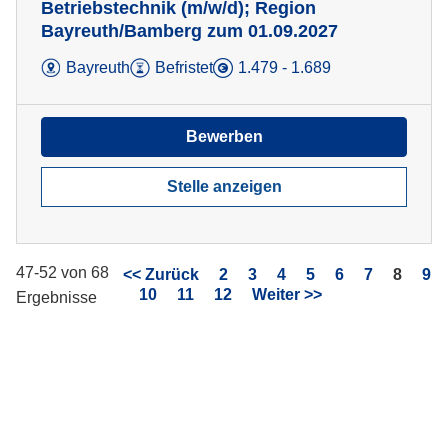
Betriebstechnik (m/w/d); Region
Bayreuth/Bamberg zum 01.09.2027
Bayreuth
Befristet
1.479 - 1.689
Bewerben
Stelle anzeigen
47-52 von 68
Seite
<< Zurück
2
3
4
5
6
7
8
9
10
11
12
Weiter >>
Ergebnisse