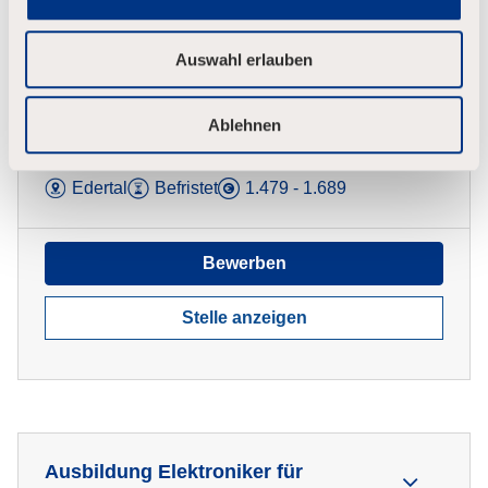
w
a
h
Auswahl erlauben
l
Ausbildung Elektroniker für
Betriebstechnik (m/w/d); Region
Ablehnen
Edertal/Nord-Hessen zum 01.09.2027
Edertal
Befristet
1.479 - 1.689
Bewerben
Stelle anzeigen
Ausbildung Elektroniker für