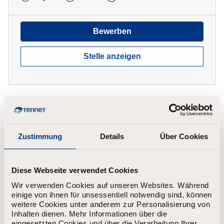
Bewerben
Stelle anzeigen
Duales Studium (B.Eng.)
Zustimmung
Details
Über Cookies
Energietechnik und Erneuerbare
Energien (m/w/d) -
praxisintegrierend zum 01.08.2027
Diese Webseite verwendet Cookies
Bayreuth
Befristet
1.479 - 1.689
Wir verwenden Cookies auf unseren Websites. Während
einige von ihnen für unsessentiell notwendig sind, können
weitere Cookies unter anderem zur Personalisierung von
Inhalten dienen. Mehr Informationen über die
Bewerben
eingesetzten Cookies und über die Verarbeitung Ihrer