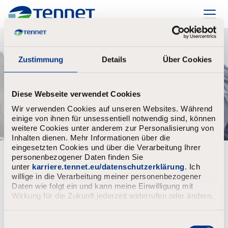
TenneT
Zustimmung
Details
Über Cookies
Diese Webseite verwendet Cookies
Wir verwenden Cookies auf unseren Websites. Während
einige von ihnen für unsessentiell notwendig sind, können
weitere Cookies unter anderem zur Personalisierung von
Inhalten dienen. Mehr Informationen über die
eingesetzten Cookies und über die Verarbeitung Ihrer
personenbezogener Daten finden Sie
Bereits registriert?
unter
karriere.tennet.eu/datenschutzerklärung
. Ich
willige in die Verarbeitung meiner personenbezogener
Anmeldung
Benutzername
Daten wie folgt ein und kann meine Einwilligung mit
Wirkung für die Zukunft jederzeit widerrufen oder ändern.
E
Passwort