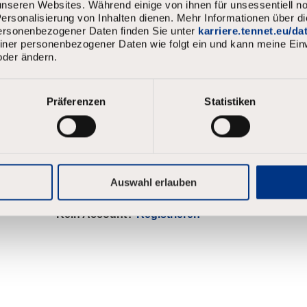
nseren Websites. Während einige von ihnen für unsessentiell no
Anmeldung
Benutzername
rsonalisierung von Inhalten dienen. Mehr Informationen über d
personenbezogener Daten finden Sie unter
karriere.tennet.eu/d
meiner personenbezogener Daten wie folgt ein und kann meine Einw
oder ändern.
Passwort
Präferenzen
Statistiken
Anmelden
Passwort vergessen?
Auswahl erlauben
Kein Account?
Registrieren