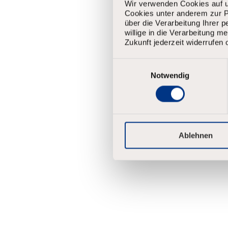
Wir verwenden Cookies auf u
Cookies unter anderem zur Pe
über die Verarbeitung Ihrer 
willige in die Verarbeitung 
Zukunft jederzeit widerrufen 
E
i
Notwendig
n
w
i
l
l
i
Ablehnen
g
u
n
g
s
a
u
s
w
a