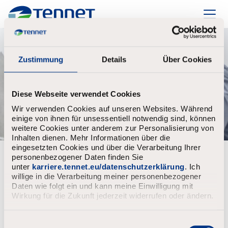
TenneT
Zustimmung
Details
Über Cookies
Diese Webseite verwendet Cookies
Wir verwenden Cookies auf unseren Websites. Während
einige von ihnen für unsessentiell notwendig sind, können
weitere Cookies unter anderem zur Personalisierung von
Inhalten dienen. Mehr Informationen über die
eingesetzten Cookies und über die Verarbeitung Ihrer
personenbezogener Daten finden Sie
Bereits registriert?
unter
karriere.tennet.eu/datenschutzerklärung
. Ich
willige in die Verarbeitung meiner personenbezogener
Anmeldung
Benutzername
Daten wie folgt ein und kann meine Einwilligung mit
Wirkung für die Zukunft jederzeit widerrufen oder ändern.
E
Passwort