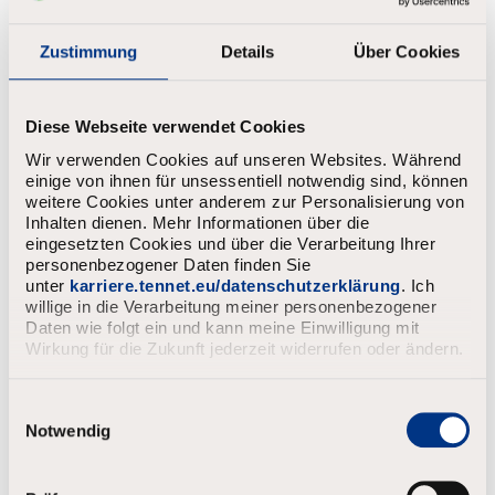
Zustimmung
Details
Über Cookies
Diese Webseite verwendet Cookies
Wir verwenden Cookies auf unseren Websites. Während
einige von ihnen für unsessentiell notwendig sind, können
weitere Cookies unter anderem zur Personalisierung von
Inhalten dienen. Mehr Informationen über die
eingesetzten Cookies und über die Verarbeitung Ihrer
personenbezogener Daten finden Sie
unter
karriere.tennet.eu/datenschutzerklärung
. Ich
willige in die Verarbeitung meiner personenbezogener
Daten wie folgt ein und kann meine Einwilligung mit
Wirkung für die Zukunft jederzeit widerrufen oder ändern.
E
i
Notwendig
n
w
i