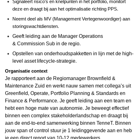
Signaleert risico’s en knelpunten in het portfolio, monitort
deze en draagt bij aan het optimalisatie richting PPS.
Neemt deel als MV (Management Vertegenwoordiger) aan
storingswachtdiensten.
Geeft leiding aan de Manager Operations
&
Commission
Sub in de regio.
Opstellen van onderhoudspakketten in lijn met de high-
level asset
lifecycle
-strategie.
Organisatie context
Je rapporteert aan de Regiom
anager Brownfield &
Maintenance Zuid en werkt nauw samen met collega’s uit
Greenfield,
Operate
, Portfolio Planning & Standards en
Finance & Performance. Je geeft leiding aan een team en
hebt een hoge mate van autonomie. Je beweegt effectief
binnen een complex stakeholderlandschap en draagt bij
aan de end-
to
-end samenwerking binnen TenneT.
Binnen
jouw span of control stuur je
1
leidinggevende aan en heb
je een direct report van
10
-
12
medewerkers.