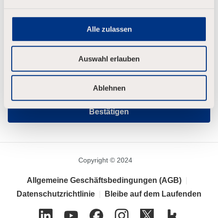
a
Passwortbestätigung
*
u
s
Alle zulassen
w
a
h
Auswahl erlauben
l
Datenschutzhinweis
*
gelesen und
Ich habe den
Datenschutzhinweis
Ablehnen
verstanden
Bestätigen
Copyright © 2024
Allgemeine Geschäftsbedingungen (AGB)
|
Datenschutzrichtlinie
|
Bleibe auf dem Laufenden