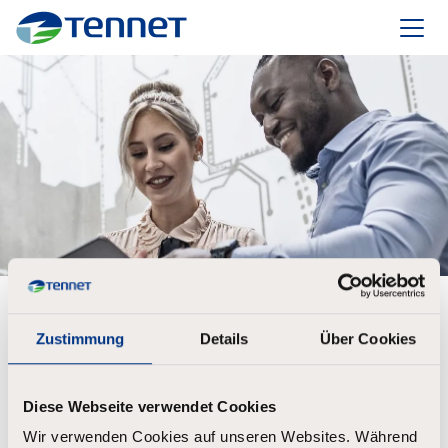
TenneT
Erstelle ein Konto, um die Jobausschreibung
unter Deinen Favoriten zu speichern
Zustimmung
Details
Über Cookies
Vorname
*
Diese Webseite verwendet Cookies
Wir verwenden Cookies auf unseren Websites. Während