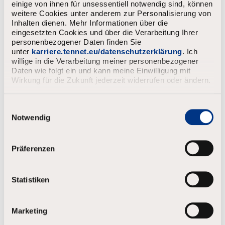
einige von ihnen für unsessentiell notwendig sind, können
Nachname
*
weitere Cookies unter anderem zur Personalisierung von
Inhalten dienen. Mehr Informationen über die
eingesetzten Cookies und über die Verarbeitung Ihrer
personenbezogener Daten finden Sie
E-Mail
*
unter
karriere.tennet.eu/datenschutzerklärung
. Ich
willige in die Verarbeitung meiner personenbezogener
Daten wie folgt ein und kann meine Einwilligung mit
Wirkung für die Zukunft jederzeit widerrufen oder ändern.
Passwort
*
E
Dein Passwort muss
i
Notwendig
aus mindestens 8 Zeichen bestehen.
n
Groß- und Kleinbuchstaben und zumindest eine Zahl und ein
w
Symbol enthalten.
i
Präferenzen
weniger als 4 Buchstaben in alphabetischer Reihenfolge
l
enthalten.
l
i
weniger als 4 wiederholte Zeichen enthalten.
Statistiken
g
weniger als 4 aufeinanderfolgende Zahlen/usw. enthalten.
u
n
Marketing
g
s