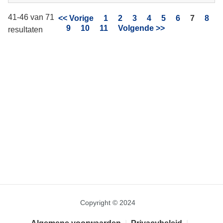
41-46 van 71
Pagina
<< Vorige
1
2
3
4
5
6
7
8
9
10
11
Volgende >>
resultaten
Copyright © 2024