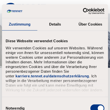
TenneT
Zustimmung
Details
Über Cookies
Diese Webseite verwendet Cookies
Wir verwenden Cookies auf unseren Websites. Während
einige von ihnen für unsessentiell notwendig sind, können
weitere Cookies unter anderem zur Personalisierung von
Inhalten dienen. Mehr Informationen über die
eingesetzten Cookies und über die Verarbeitung Ihrer
personenbezogener Daten finden Sie
unter
karriere.tennet.eu/datenschutzerklärung
. Ich
Filter vacatures op
willige in die Verarbeitung meiner personenbezogener
Daten wie folgt ein und kann meine Einwilligung mit
Wirkung für die Zukunft jederzeit widerrufen oder ändern.
1-0 van 14 resultaten
Toegepaste filters (
Opnieuw instellen
)
E
i
Notwendig