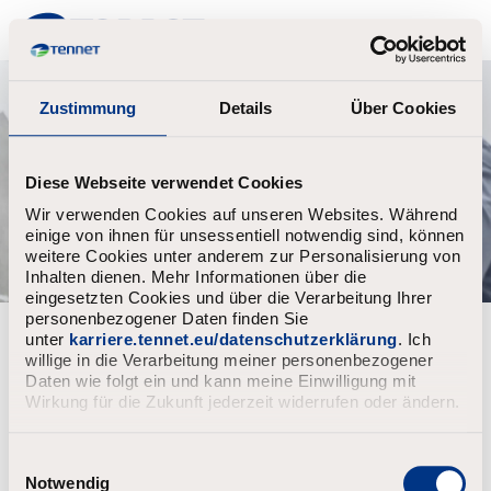
TenneT
Zustimmung
Details
Über Cookies
Diese Webseite verwendet Cookies
Wir verwenden Cookies auf unseren Websites. Während
einige von ihnen für unsessentiell notwendig sind, können
weitere Cookies unter anderem zur Personalisierung von
Inhalten dienen. Mehr Informationen über die
eingesetzten Cookies und über die Verarbeitung Ihrer
personenbezogener Daten finden Sie
Wachtwoord vergeten?
unter
karriere.tennet.eu/datenschutzerklärung
. Ich
willige in die Verarbeitung meiner personenbezogener
Daten wie folgt ein und kann meine Einwilligung mit
Vul het e-mailadres in gekoppeld aan jouw account, klik
Wirkung für die Zukunft jederzeit widerrufen oder ändern.
daarna op "Verder".
Wij zullen u een e-mail sturen met een link om uw
wachtwoord opnieuw in te stellen.
E
i
Notwendig