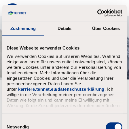
TenneT
Zustimmung
Details
Über Cookies
Diese Webseite verwendet Cookies
Wir verwenden Cookies auf unseren Websites. Während
einige von ihnen für unsessentiell notwendig sind, können
weitere Cookies unter anderem zur Personalisierung von
Inhalten dienen. Mehr Informationen über die
eingesetzten Cookies und über die Verarbeitung Ihrer
personenbezogener Daten finden Sie
Wachtwoord vergeten?
unter
karriere.tennet.eu/datenschutzerklärung
. Ich
willige in die Verarbeitung meiner personenbezogener
Daten wie folgt ein und kann meine Einwilligung mit
Vul het e-mailadres in gekoppeld aan jouw account, klik
Wirkung für die Zukunft jederzeit widerrufen oder ändern.
daarna op "Verder".
Wij zullen u een e-mail sturen met een link om uw
wachtwoord opnieuw in te stellen.
E
i
Notwendig