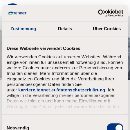
TenneT
Zustimmung
Details
Über Cookies
Diese Webseite verwendet Cookies
Wir verwenden Cookies auf unseren Websites. Während
einige von ihnen für unsessentiell notwendig sind, können
weitere Cookies unter anderem zur Personalisierung von
Inhalten dienen. Mehr Informationen über die
eingesetzten Cookies und über die Verarbeitung Ihrer
personenbezogener Daten finden Sie
Wachtwoord vergeten?
unter
karriere.tennet.eu/datenschutzerklärung
. Ich
willige in die Verarbeitung meiner personenbezogener
Daten wie folgt ein und kann meine Einwilligung mit
Vul het e-mailadres in gekoppeld aan jouw account, klik
Wirkung für die Zukunft jederzeit widerrufen oder ändern.
daarna op "Verder".
Wij zullen u een e-mail sturen met een link om uw
wachtwoord opnieuw in te stellen.
E
i
Notwendig