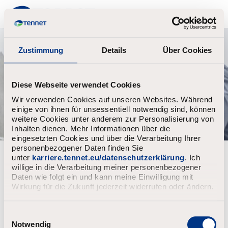
TenneT
Zustimmung
Details
Über Cookies
Diese Webseite verwendet Cookies
Wir verwenden Cookies auf unseren Websites. Während
einige von ihnen für unsessentiell notwendig sind, können
weitere Cookies unter anderem zur Personalisierung von
Inhalten dienen. Mehr Informationen über die
eingesetzten Cookies und über die Verarbeitung Ihrer
personenbezogener Daten finden Sie
Wachtwoord vergeten?
unter
karriere.tennet.eu/datenschutzerklärung
. Ich
willige in die Verarbeitung meiner personenbezogener
Daten wie folgt ein und kann meine Einwilligung mit
Vul het e-mailadres in gekoppeld aan jouw account, klik
Wirkung für die Zukunft jederzeit widerrufen oder ändern.
daarna op "Verder".
Wij zullen u een e-mail sturen met een link om uw
wachtwoord opnieuw in te stellen.
E
i
Notwendig