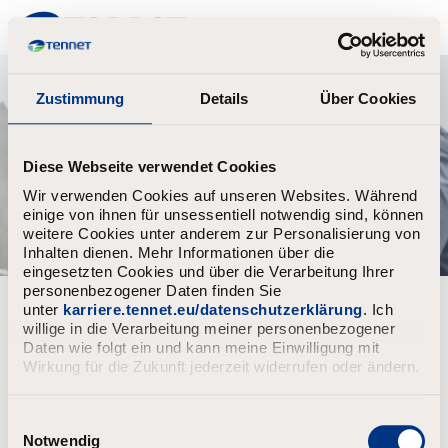
TenneT
Zustimmung
Details
Über Cookies
Diese Webseite verwendet Cookies
Wir verwenden Cookies auf unseren Websites. Während
einige von ihnen für unsessentiell notwendig sind, können
weitere Cookies unter anderem zur Personalisierung von
Inhalten dienen. Mehr Informationen über die
eingesetzten Cookies und über die Verarbeitung Ihrer
personenbezogener Daten finden Sie
Kies een optie om te registreren
unter
karriere.tennet.eu/datenschutzerklärung
. Ich
willige in die Verarbeitung meiner personenbezogener
Daten wie folgt ein und kann meine Einwilligung mit
Upload CV bestand
Wirkung für die Zukunft jederzeit widerrufen oder ändern.
Cv uploaden
E
i
Notwendig