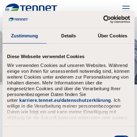
TenneT
Zustimmung
Details
Über Cookies
Diese Webseite verwendet Cookies
Wir verwenden Cookies auf unseren Websites. Während
einige von ihnen für unsessentiell notwendig sind, können
weitere Cookies unter anderem zur Personalisierung von
Inhalten dienen. Mehr Informationen über die
eingesetzten Cookies und über die Verarbeitung Ihrer
personenbezogener Daten finden Sie
Al geregistreerd?
unter
karriere.tennet.eu/datenschutzerklärung
. Ich
willige in die Verarbeitung meiner personenbezogener
Aanmelden
Gebruikersnaam
Daten wie folgt ein und kann meine Einwilligung mit
Wirkung für die Zukunft jederzeit widerrufen oder ändern.
E
Wachtwoord