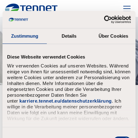
TenneT
Zustimmung
Details
Über Cookies
Diese Webseite verwendet Cookies
Wir verwenden Cookies auf unseren Websites. Während
einige von ihnen für unsessentiell notwendig sind, können
weitere Cookies unter anderem zur Personalisierung von
Inhalten dienen. Mehr Informationen über die
eingesetzten Cookies und über die Verarbeitung Ihrer
personenbezogener Daten finden Sie
Al geregistreerd?
unter
karriere.tennet.eu/datenschutzerklärung
. Ich
willige in die Verarbeitung meiner personenbezogener
Aanmelden
Gebruikersnaam
Daten wie folgt ein und kann meine Einwilligung mit
Wirkung für die Zukunft jederzeit widerrufen oder ändern.
E
Wachtwoord