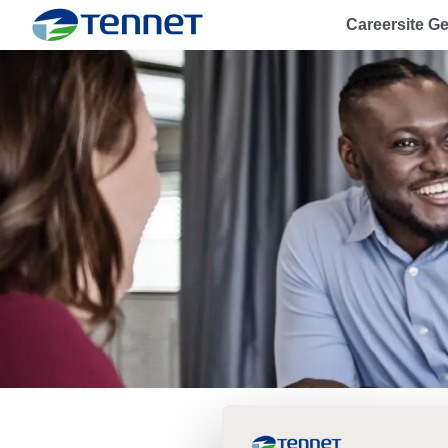
Careersite G
TenneT
Maak e