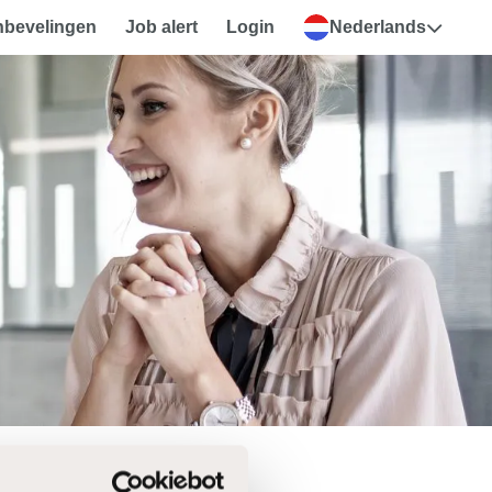
nbevelingen
Job alert
Login
Nederlands
eten