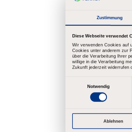
op te s
Voornaa
Zustimmung
Diese Webseite verwendet 
Achtern
Wir verwenden Cookies auf u
Cookies unter anderem zur Pe
über die Verarbeitung Ihrer 
willige in die Verarbeitung 
Email
*
Zukunft jederzeit widerrufen 
E
i
Notwendig
Wachtwo
n
w
Uw wachtw
i
Het moe
l
Hoofd- 
l
Minder 
i
Ablehnen
g
Minder 
u