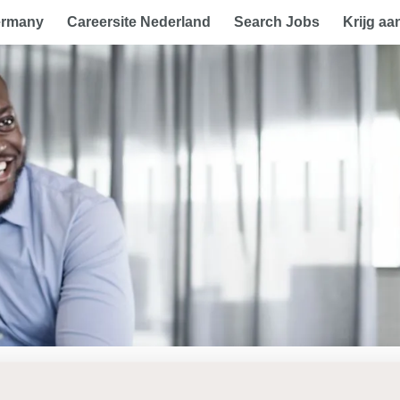
ermany
Careersite Nederland
Search Jobs
Krijg aa
en account aan om de vacature in uw favori