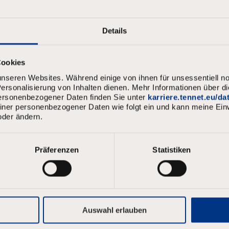
laan
m
*
Details
Cookies
aam
*
nseren Websites. Während einige von ihnen für unsessentiell no
rsonalisierung von Inhalten dienen. Mehr Informationen über d
personenbezogener Daten finden Sie unter
karriere.tennet.eu/d
meiner personenbezogener Daten wie folgt ein und kann meine Einw
oder ändern.
Präferenzen
Statistiken
ord
*
oord moet:
t ten minste 8 tekens zijn.
en kleine letters te bevatten, en ten minste één getal en één symbool.
dan 4 letters achter elkaar bevatten.
Auswahl erlauben
dan 4 herhaalde tekens bevatten.