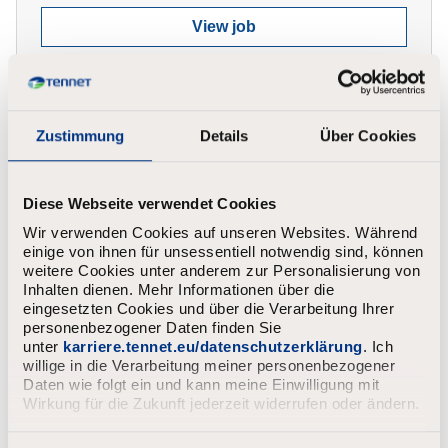
View job
Zustimmung
Details
Über Cookies
Project Planner
Diese Webseite verwendet Cookies
Hoogeveen
Permanent
Wir verwenden Cookies auf unseren Websites. Während
4.211 - 7.447
einige von ihnen für unsessentiell notwendig sind, können
weitere Cookies unter anderem zur Personalisierung von
Inhalten dienen. Mehr Informationen über die
Apply
eingesetzten Cookies und über die Verarbeitung Ihrer
personenbezogener Daten finden Sie
unter
karriere.tennet.eu/datenschutzerklärung
. Ich
View job
willige in die Verarbeitung meiner personenbezogener
Daten wie folgt ein und kann meine Einwilligung mit
Wirkung für die Zukunft jederzeit widerrufen oder ändern.