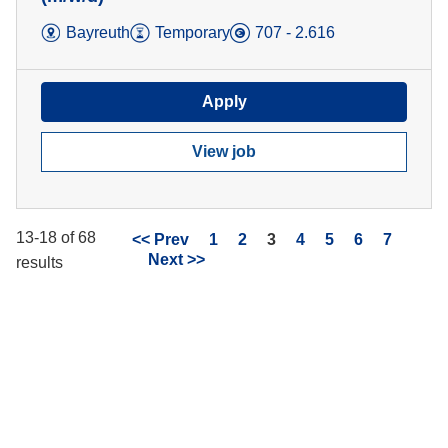
Bayreuth
Temporary
707 - 2.616
Apply
View job
13-18 of 68
Page
<< Prev
1
2
3
4
5
6
7
Next >>
results