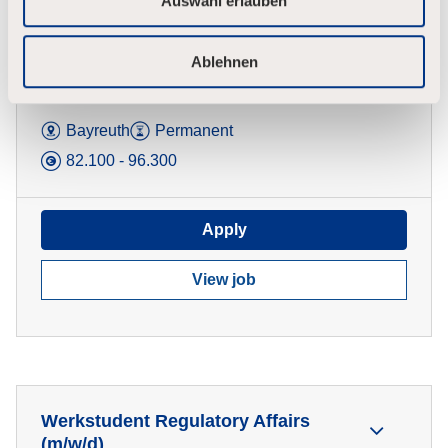
Auswahl erlauben
l
Ablehnen
Technical Application Manager -
Microsoft Dynamics CRM (m/w/d)
Bayreuth
Permanent
82.100 - 96.300
Apply
View job
Werkstudent Regulatory Affairs
(m/w/d)