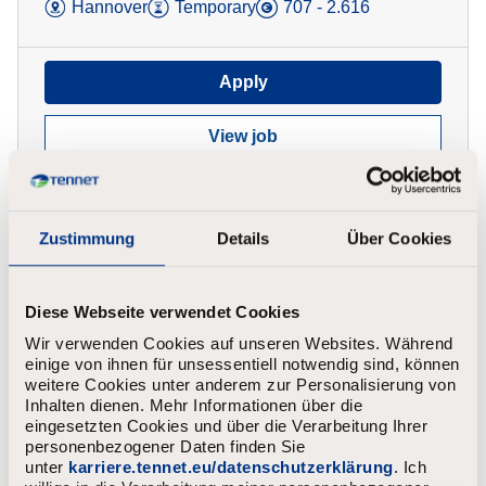
Hannover
Temporary
707 - 2.616
Apply
View job
Zustimmung
Details
Über Cookies
Praktikant Regionsmanagement
Diese Webseite verwendet Cookies
Offshore Operations (m/w/d)
Wir verwenden Cookies auf unseren Websites. Während
Hamburg, Hannover
Temporary
einige von ihnen für unsessentiell notwendig sind, können
weitere Cookies unter anderem zur Personalisierung von
2.238 - 2.238
Inhalten dienen. Mehr Informationen über die
eingesetzten Cookies und über die Verarbeitung Ihrer
personenbezogener Daten finden Sie
Apply
unter
karriere.tennet.eu/datenschutzerklärung
. Ich