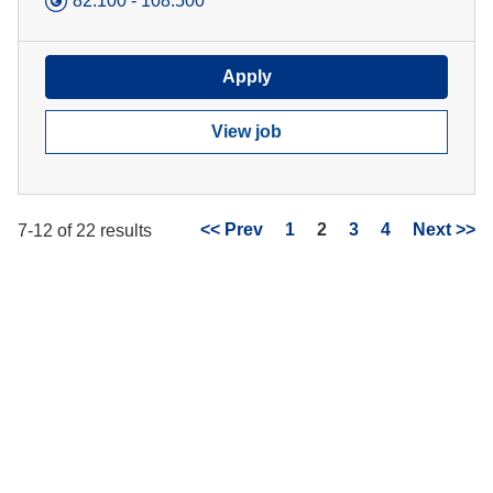
82.100 - 108.500
Apply
View job
Page
<< Prev
1
2
3
4
Next >>
7-12 of 22 results