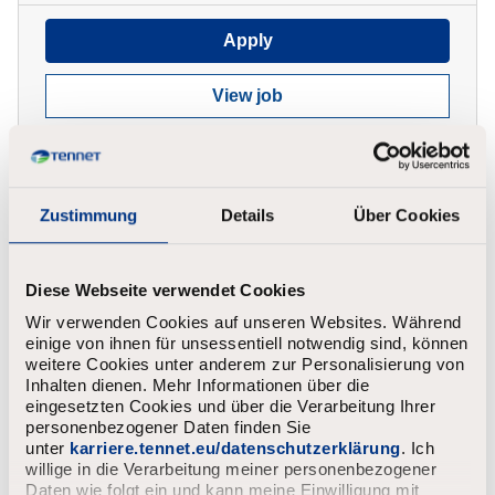
Apply
View job
Zustimmung
Details
Über Cookies
Power System Insulation
Coordination Strategist
Diese Webseite verwendet Cookies
Arnhem MCE
Permanent
Wir verwenden Cookies auf unseren Websites. Während
einige von ihnen für unsessentiell notwendig sind, können
4.816 - 9.472
weitere Cookies unter anderem zur Personalisierung von
Inhalten dienen. Mehr Informationen über die
eingesetzten Cookies und über die Verarbeitung Ihrer
Apply
personenbezogener Daten finden Sie
unter
karriere.tennet.eu/datenschutzerklärung
. Ich
willige in die Verarbeitung meiner personenbezogener
View job
Daten wie folgt ein und kann meine Einwilligung mit