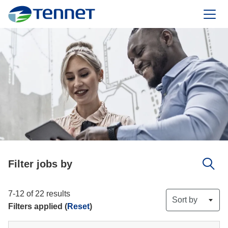
TenneT
Filter jobs by
7-12 of 22 results
Sort by
Filters applied (
Reset
)