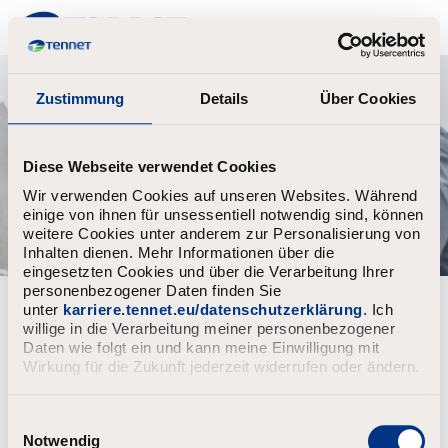
TenneT
Zustimmung
Details
Über Cookies
Diese Webseite verwendet Cookies
Wir verwenden Cookies auf unseren Websites. Während
einige von ihnen für unsessentiell notwendig sind, können
weitere Cookies unter anderem zur Personalisierung von
Inhalten dienen. Mehr Informationen über die
eingesetzten Cookies und über die Verarbeitung Ihrer
personenbezogener Daten finden Sie
unter
karriere.tennet.eu/datenschutzerklärung
. Ich
Filter jobs by
willige in die Verarbeitung meiner personenbezogener
Daten wie folgt ein und kann meine Einwilligung mit
Wirkung für die Zukunft jederzeit widerrufen oder ändern.
1-0 of 14 results
Filters applied (
Reset
)
E
i
Notwendig