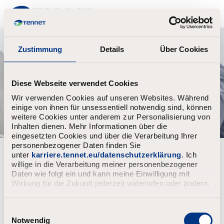
TenneT
Zustimmung
Details
Über Cookies
Diese Webseite verwendet Cookies
Wir verwenden Cookies auf unseren Websites. Während
einige von ihnen für unsessentiell notwendig sind, können
weitere Cookies unter anderem zur Personalisierung von
Inhalten dienen. Mehr Informationen über die
eingesetzten Cookies und über die Verarbeitung Ihrer
personenbezogener Daten finden Sie
Forgot your password?
unter
karriere.tennet.eu/datenschutzerklärung
. Ich
willige in die Verarbeitung meiner personenbezogener
Daten wie folgt ein und kann meine Einwilligung mit
Enter the email address associated with your account, then
Wirkung für die Zukunft jederzeit widerrufen oder ändern.
click "Continue".
We will email you a link to reset your password.
E
i
Notwendig
Reset password with your e-mail