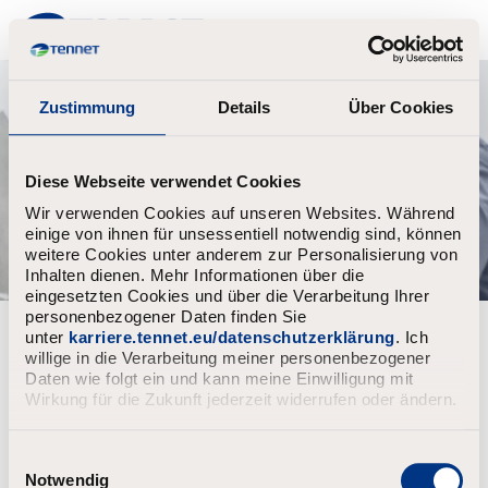
TenneT
Zustimmung
Details
Über Cookies
Diese Webseite verwendet Cookies
Wir verwenden Cookies auf unseren Websites. Während
einige von ihnen für unsessentiell notwendig sind, können
weitere Cookies unter anderem zur Personalisierung von
Inhalten dienen. Mehr Informationen über die
eingesetzten Cookies und über die Verarbeitung Ihrer
personenbezogener Daten finden Sie
Forgot your password?
unter
karriere.tennet.eu/datenschutzerklärung
. Ich
willige in die Verarbeitung meiner personenbezogener
Daten wie folgt ein und kann meine Einwilligung mit
Enter the email address associated with your account, then
Wirkung für die Zukunft jederzeit widerrufen oder ändern.
click "Continue".
We will email you a link to reset your password.
E
i
Notwendig
Reset password with your e-mail