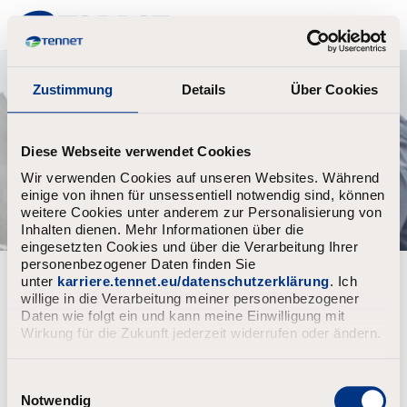
TenneT
Zustimmung
Details
Über Cookies
Diese Webseite verwendet Cookies
Wir verwenden Cookies auf unseren Websites. Während
einige von ihnen für unsessentiell notwendig sind, können
weitere Cookies unter anderem zur Personalisierung von
Inhalten dienen. Mehr Informationen über die
eingesetzten Cookies und über die Verarbeitung Ihrer
personenbezogener Daten finden Sie
Forgot your password?
unter
karriere.tennet.eu/datenschutzerklärung
. Ich
willige in die Verarbeitung meiner personenbezogener
Daten wie folgt ein und kann meine Einwilligung mit
Enter the email address associated with your account, then
Wirkung für die Zukunft jederzeit widerrufen oder ändern.
click "Continue".
We will email you a link to reset your password.
E
i
Notwendig
Reset password with your e-mail